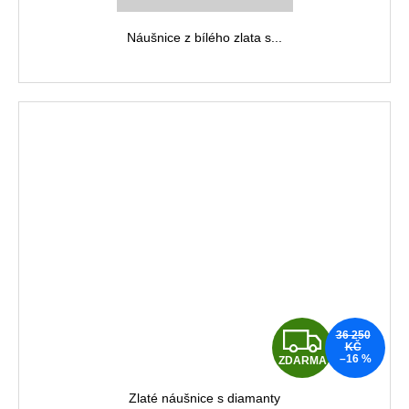
M
Náušnice z bílého zlata s...
A
Z
36 250
KČ
–16 %
ZDARMA
D
Zlaté náušnice s diamanty