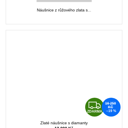
M
Náušnice z růžového zlata s...
A
Z
16 250
KČ
–19 %
ZDARMA
D
Zlaté náušnice s diamanty