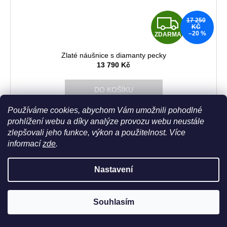
Z
17 250
KČ
–20 %
ZDARMA
D
Zlaté náušnice s diamanty pecky
A
13 790 Kč
R
DO KOŠÍKU
M
Používáme cookies, abychom Vám umožnili pohodlné
Náušnice z růžového zlata s...
prohlížení webu a díky analýze provozu webu neustále
A
zlepšovali jeho funkce, výkon a použitelnost.
Více
informací
zde
.
Nastavení
Souhlasím