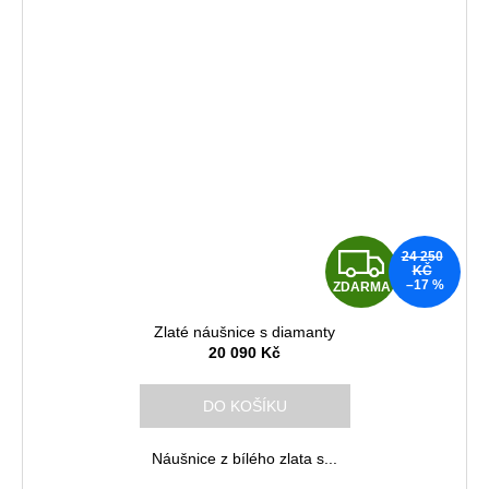
Z
24 250
KČ
–17 %
ZDARMA
D
Zlaté náušnice s diamanty
A
20 090 Kč
R
DO KOŠÍKU
M
Náušnice z bílého zlata s...