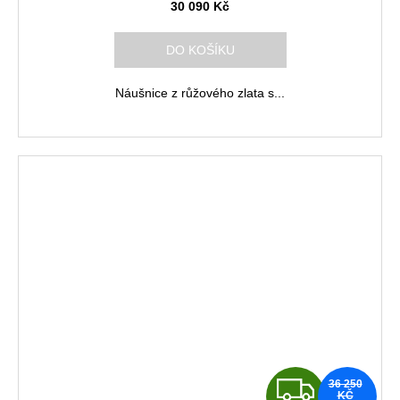
A
30 090 Kč
R
DO KOŠÍKU
M
Náušnice z růžového zlata s...
A
Z
36 250
KČ