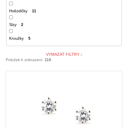
Hvězdičky
11
Slzy
2
Kroužky
5
VYMAZAT FILTRY
Položek k zobrazení:
110
V
ý
p
i
s
p
r
o