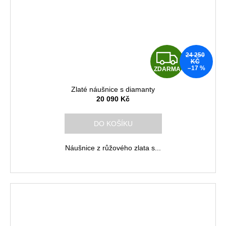
Z
24 250
KČ
–17 %
ZDARMA
D
Zlaté náušnice s diamanty
A
20 090 Kč
R
DO KOŠÍKU
M
Náušnice z růžového zlata s...
A