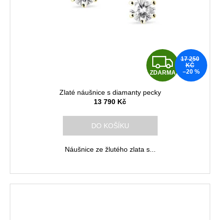
Z
17 250
KČ
–20 %
ZDARMA
D
Zlaté náušnice s diamanty pecky
A
13 790 Kč
R
DO KOŠÍKU
M
Náušnice ze žlutého zlata s...
A