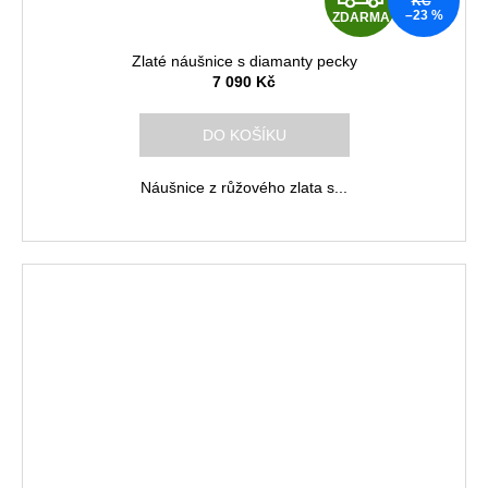
KČ
–23 %
ZDARMA
D
Zlaté náušnice s diamanty pecky
A
7 090 Kč
R
DO KOŠÍKU
M
Náušnice z růžového zlata s...
A