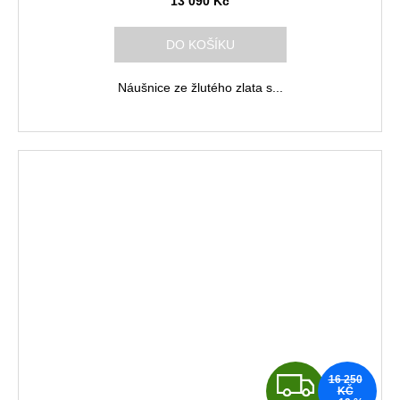
A
13 090 Kč
R
DO KOŠÍKU
M
Náušnice ze žlutého zlata s...
A
Z
16 250
KČ