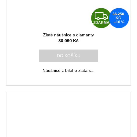
Z
36 250
KČ
–16 %
ZDARMA
D
Zlaté náušnice s diamanty
A
30 090 Kč
R
DO KOŠÍKU
M
Náušnice z bílého zlata s...
A