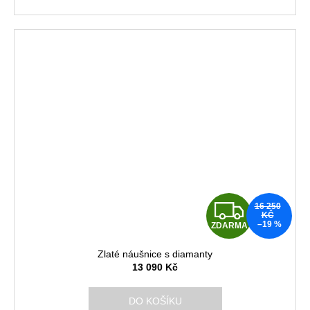
A
Z
16 250
KČ
–19 %
ZDARMA
D
Zlaté náušnice s diamanty
A
13 090 Kč
R
DO KOŠÍKU