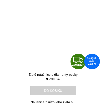
Z
12 250
KČ
–20 %
ZDARMA
D
Zlaté náušnice s diamanty pecky
A
9 790 Kč
R
DO KOŠÍKU
M
Náušnice z růžového zlata s...