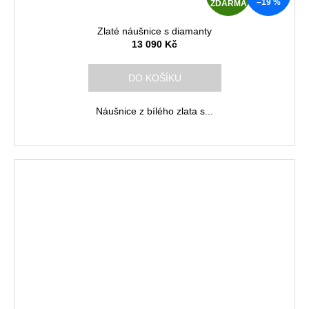
–19 %
ZDARMA
D
Zlaté náušnice s diamanty
A
13 090 Kč
R
DO KOŠÍKU
M
Náušnice z bílého zlata s...
A