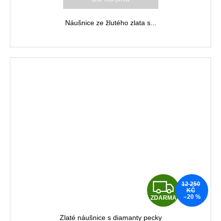
M
Náušnice ze žlutého zlata s...
A
Z
12 250
KČ
–20 %
ZDARMA
D
Zlaté náušnice s diamanty pecky