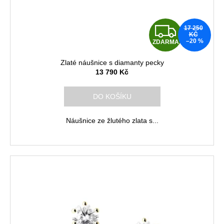
d
u
Z
17 250
k
KČ
–20 %
ZDARMA
D
t
ů
Zlaté náušnice s diamanty pecky
A
13 790 Kč
R
DO KOŠÍKU
M
Náušnice ze žlutého zlata s...
A