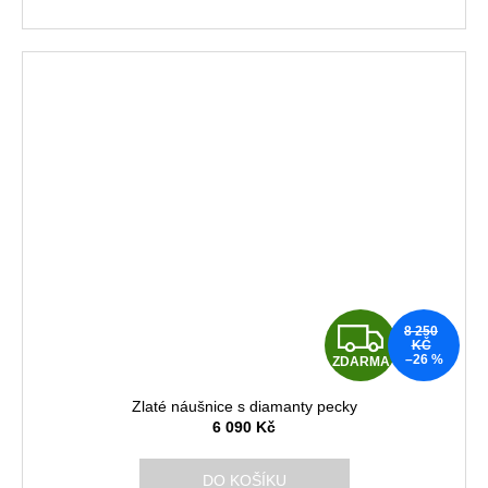
A
Z
8 250
KČ
–26 %
ZDARMA
D
Zlaté náušnice s diamanty pecky
A
6 090 Kč
R
DO KOŠÍKU