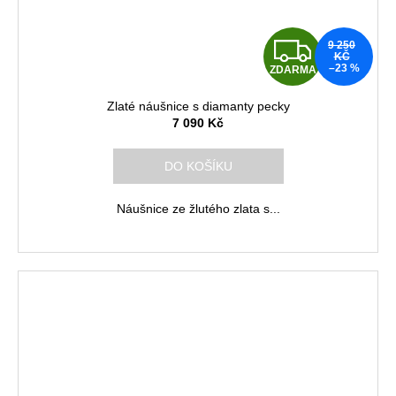
Z
9 250
KČ
–23 %
ZDARMA
D
Zlaté náušnice s diamanty pecky
A
7 090 Kč
R
DO KOŠÍKU
M
Náušnice ze žlutého zlata s...
A