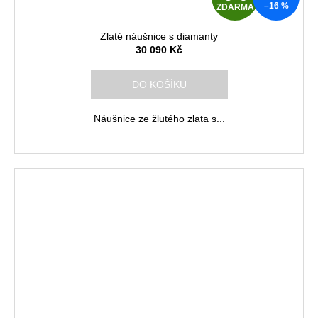
–16 %
ZDARMA
D
Zlaté náušnice s diamanty
A
30 090 Kč
R
DO KOŠÍKU
M
Náušnice ze žlutého zlata s...
A