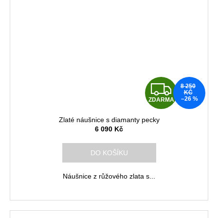
Z
8 250
KČ
–26 %
ZDARMA
D
Zlaté náušnice s diamanty pecky
A
6 090 Kč
R
DO KOŠÍKU
M
Náušnice z růžového zlata s...
A