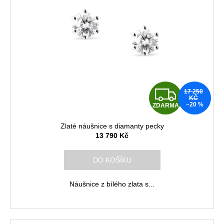
Z
17 250
KČ
–20 %
ZDARMA
D
Zlaté náušnice s diamanty pecky
A
13 790 Kč
R
DO KOŠÍKU
M
Náušnice z bílého zlata s...
A