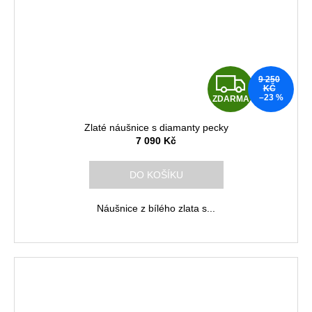
Z
9 250
KČ
–23 %
ZDARMA
D
Zlaté náušnice s diamanty pecky
A
7 090 Kč
R
DO KOŠÍKU
M
Náušnice z bílého zlata s...
A