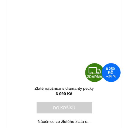
Z
8 250
KČ
–26 %
ZDARMA
D
Zlaté náušnice s diamanty pecky
A
6 090 Kč
R
DO KOŠÍKU
M
Náušnice ze žlutého zlata s...