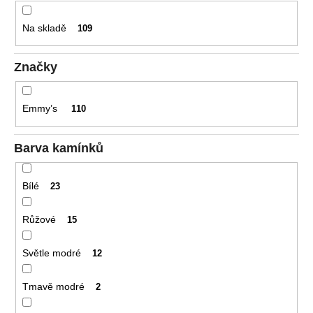
t
č
u
ů
Na skladě
109
j
e
m
Značky
e
Emmy’s
110
DĚTSKÉ
NÁUŠNICE
Barva kamínků
4
190
Kč
Bílé
Původně:
23
5
090
Růžové
15
Kč
Světle modré
12
Tmavě modré
2