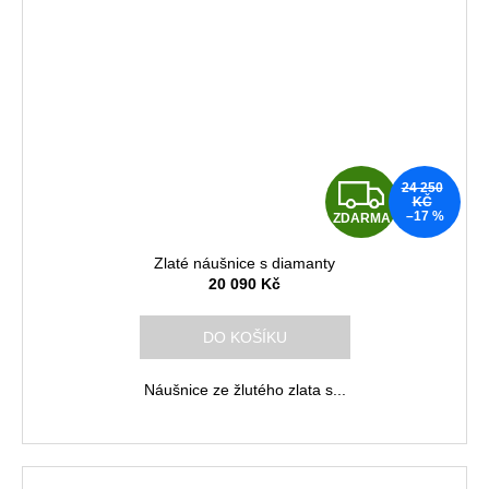
Z
24 250
KČ
–17 %
ZDARMA
D
Zlaté náušnice s diamanty
A
20 090 Kč
R
DO KOŠÍKU
M
Náušnice ze žlutého zlata s...
A