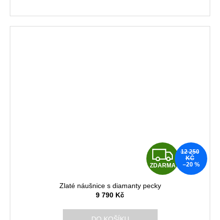
A
Z
12 250
KČ
–20 %
ZDARMA
D
Zlaté náušnice s diamanty pecky
A
9 790 Kč
R
DO KOŠÍKU