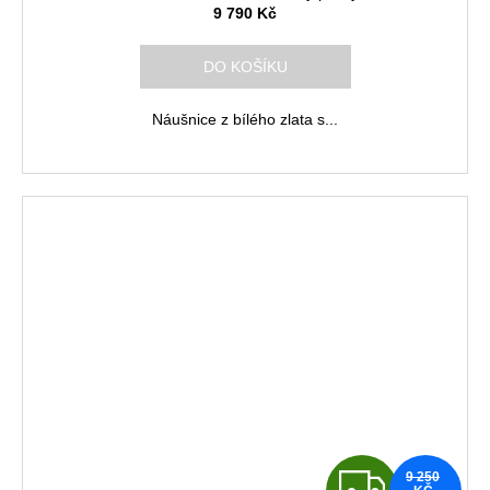
A
9 790 Kč
R
DO KOŠÍKU
M
Náušnice z bílého zlata s...
A
Z
9 250