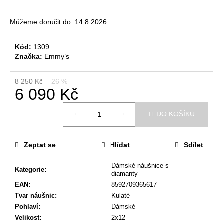
č
u
Můžeme doručit do:
14.8.2026
j
e
m
Kód:
1309
e
Značka:
Emmy’s
8 250 Kč
–26 %
DĚTSKÉ
6 090 Kč
NÁUŠNICE
Měrná
4
DO KOŠÍKU
cena:
190
Kč
Původně:
5
Zeptat se
Hlídat
Sdílet
090
Kč
Dámské náušnice s
Kategorie
:
diamanty
EAN
:
8592709365617
Tvar náušnic
:
Kulaté
Pohlaví
:
Dámské
Velikost
:
2x12