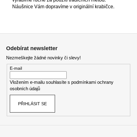
Náušnice Vám dopravíme v originální krabičce.
Z
á
Odebírat newsletter
p
Nezmeškejte žádné novinky či slevy!
a
t
E-mail
í
Vložením e-mailu souhlasíte s
podmínkami ochrany
osobních údajů
PŘIHLÁSIT SE