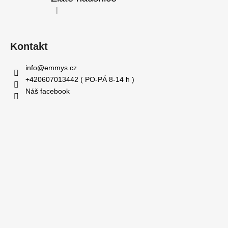
|
Hodnocení produktu je 5 z 5 hvězdiček.
Kontakt
info
@
emmys.cz
+420607013442 ( PO-PÁ 8-14 h )
Náš facebook