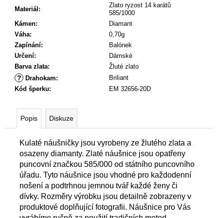
Zlato ryzost 14 karátů
Materiál
:
585/1000
Kámen
:
Diamant
Váha
:
0,70g
Zapínání
:
Balónek
Určení
:
Dámské
Barva zlata
:
Žluté zlato
?
Briliant
Drahokam
:
Kód šperku
:
EM 32656-20D
Popis
Diskuze
Kulaté náušničky jsou vyrobeny ze žlutého zlata a
osazeny diamanty. Zlaté náušnice jsou opatřeny
puncovní značkou 585/000 od státního puncovního
úřadu. Tyto náušnice jsou vhodné pro každodenní
nošení a podtrhnou jemnou tvář každé ženy či
dívky. Rozměry výrobku jsou detailně zobrazeny v
produktové doplňující fotografii. Náušnice pro Vás
vyrábíme ručně za použití tradičních metod.