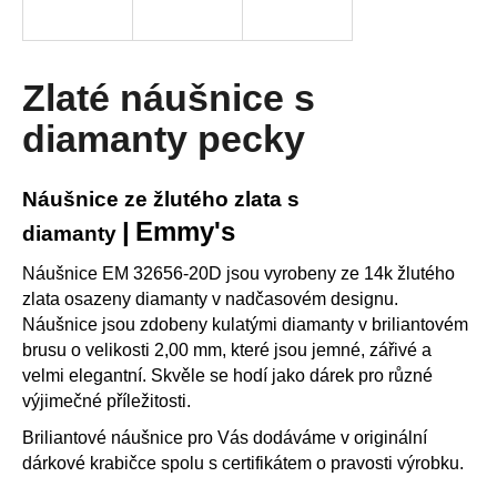
R
a
j
M
í
Zlaté náušnice s
A
t
diamanty pecky
?
Náušnice ze žlutého zlata s
|
Emmy's
diamanty
HLEDAT
Náušnice EM 32656-20D jsou vyrobeny ze 14k žlutého
zlata osazeny diamanty v nadčasovém designu.
Náušnice jsou zdobeny kulatými diamanty v briliantovém
brusu o velikosti 2,00 mm, které jsou jemné, zářivé a
D
velmi elegantní. Skvěle se hodí jako dárek pro různé
o
p
výjimečné příležitosti.
o
Briliantové náušnice pro Vás dodáváme v originální
r
dárkové krabičce spolu s certifikátem o pravosti výrobku.
u