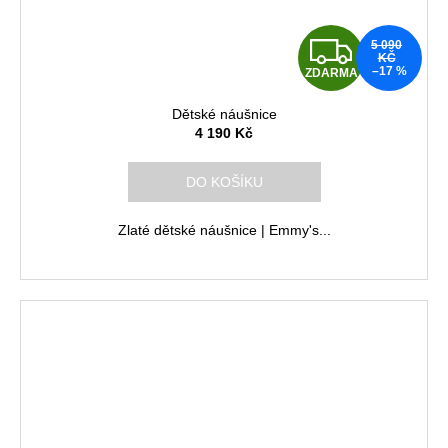
Z
5 090
KČ
–17 %
ZDARMA
D
Dětské náušnice
A
4 190 Kč
R
DO KOŠÍKU
M
Zlaté dětské náušnice | Emmy's...
A