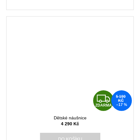
A
Z
5 190
KČ
–17 %
ZDARMA
D
Dětské náušnice
A
4 290 Kč
R
DO KOŠÍKU