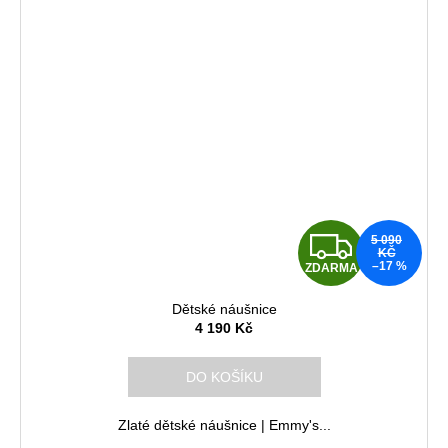
Z
5 090
KČ
–17 %
ZDARMA
D
Dětské náušnice
A
4 190 Kč
R
DO KOŠÍKU
M
Zlaté dětské náušnice | Emmy's...