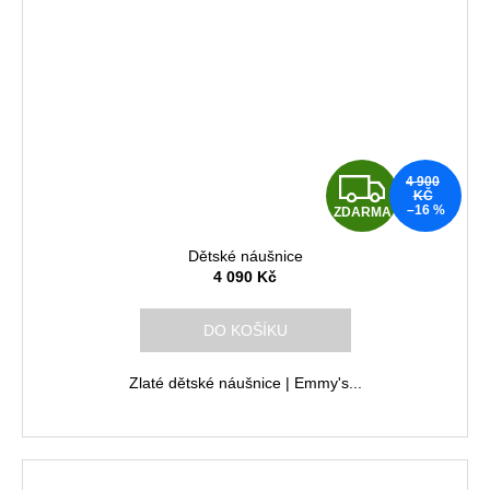
Z
4 900
KČ
–16 %
ZDARMA
D
Dětské náušnice
A
4 090 Kč
R
DO KOŠÍKU
M
Zlaté dětské náušnice | Emmy's...
A