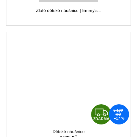
M
Zlaté dětské náušnice | Emmy's...
A
Z
5 190
KČ
–17 %
ZDARMA
D
Dětské náušnice