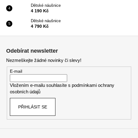
Dětské náušnice
4 190 Kč
Dětské náušnice
4 790 Kč
Z
á
Odebírat newsletter
p
Nezmeškejte žádné novinky či slevy!
a
t
E-mail
í
Vložením e-mailu souhlasíte s
podmínkami ochrany
osobních údajů
PŘIHLÁSIT SE