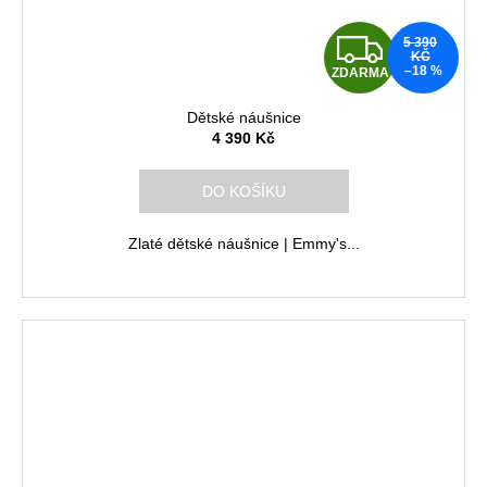
Z
5 390
KČ
–18 %
ZDARMA
D
Dětské náušnice
A
4 390 Kč
R
DO KOŠÍKU
M
Zlaté dětské náušnice | Emmy's...
A