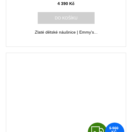
A
4 390 Kč
R
DO KOŠÍKU
M
Zlaté dětské náušnice | Emmy's...
A
Z
5 900