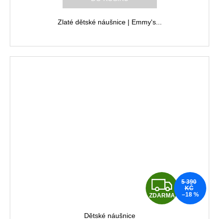
M
Zlaté dětské náušnice | Emmy's...
A
Z
5 390
KČ
–18 %
ZDARMA
D
Dětské náušnice