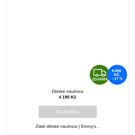
Z
5 090
KČ
–17 %
ZDARMA
D
Dětské náušnice
A
4 190 Kč
R
DO KOŠÍKU
M
Zlaté dětské náušnice | Emmy's...