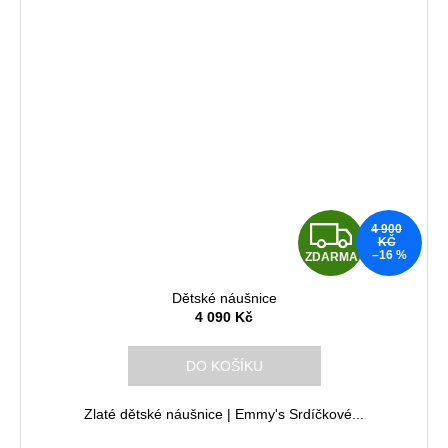
Z
4 900
KČ
–16 %
ZDARMA
D
Dětské náušnice
A
4 090 Kč
R
DO KOŠÍKU
M
Zlaté dětské náušnice | Emmy's Srdíčkové...
A