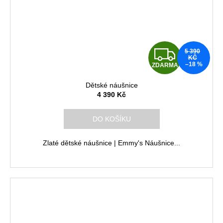
Z
5 390
KČ
–18 %
ZDARMA
D
Dětské náušnice
A
4 390 Kč
R
DO KOŠÍKU
M
Zlaté dětské náušnice | Emmy's Náušnice...
A