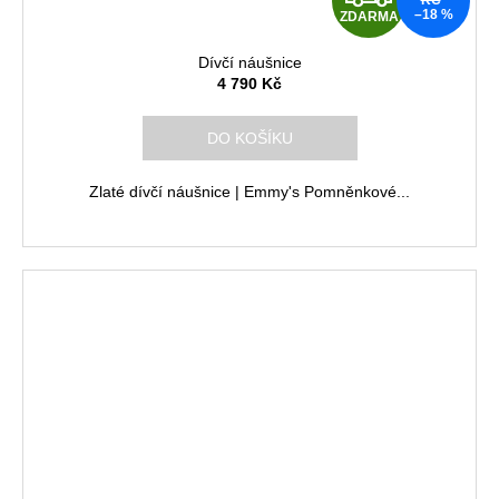
KČ
–18 %
ZDARMA
D
Dívčí náušnice
A
4 790 Kč
R
DO KOŠÍKU
M
Zlaté dívčí náušnice | Emmy's Pomněnkové...
A