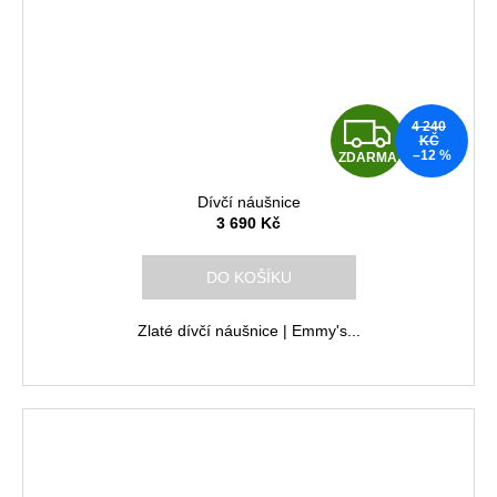
Z
4 240
KČ
–12 %
ZDARMA
D
Dívčí náušnice
A
3 690 Kč
R
DO KOŠÍKU
M
Zlaté dívčí náušnice | Emmy's...
A