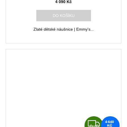
A
4 090 Kč
R
DO KOŠÍKU
M
Zlaté dětské náušnice | Emmy's...
A
Z
4 640
KČ