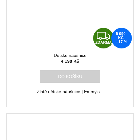
Z
5 090
KČ
–17 %
ZDARMA
D
Dětské náušnice
A
4 190 Kč
R
DO KOŠÍKU
M
Zlaté dětské náušnice | Emmy's...
A