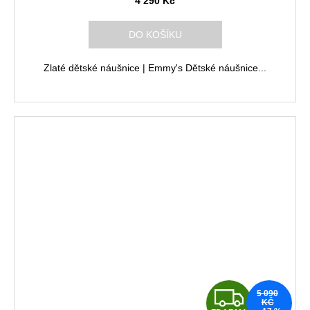
A
4 290 Kč
R
DO KOŠÍKU
M
Zlaté dětské náušnice | Emmy's Dětské náušnice...
A
Z
5 090
KČ