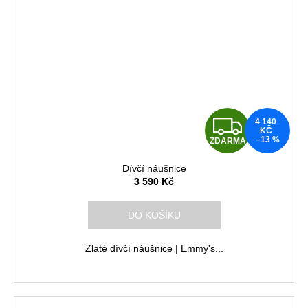
Z
4 140
KČ
–13 %
ZDARMA
D
Dívčí náušnice
A
3 590 Kč
R
DO KOŠÍKU
M
Zlaté dívčí náušnice | Emmy's...
A