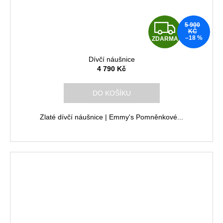
Z
5 900
KČ
–18 %
ZDARMA
D
Dívčí náušnice
A
4 790 Kč
R
DO KOŠÍKU
M
Zlaté dívčí náušnice | Emmy's Pomněnkové...
A