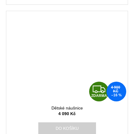
Z
4 900
KČ
–16 %
ZDARMA
D
Dětské náušnice
A
4 090 Kč
R
DO KOŠÍKU