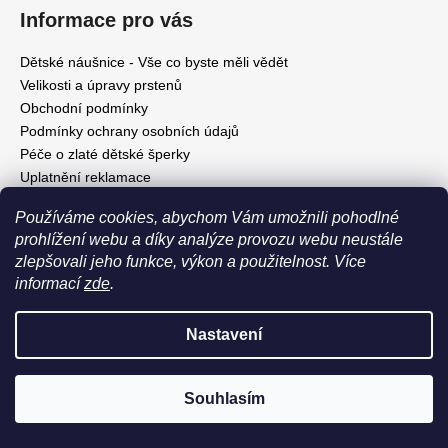
Informace pro vás
Dětské náušnice - Vše co byste měli vědět
Velikosti a úpravy prstenů
Obchodní podmínky
Podmínky ochrany osobních údajů
Péče o zlaté dětské šperky
Uplatnění reklamace
Odstoupení od smlouvy
Používáme cookies, abychom Vám umožnili pohodlné
Kontakt
prohlížení webu a díky analýze provozu webu neustále
Rady a tipy
zlepšovali jeho funkce, výkon a použitelnost.
Více
informací
zde
.
Poslední hodnocení produktů
Nastavení
Dívčí náušnice
|
Souhlasím
Hodnocení produktu je 5 z 5 hvězdiček.