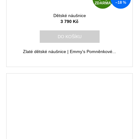
–18 %
ZDARMA
D
Dětské náušnice
A
3 790 Kč
R
DO KOŠÍKU
M
Zlaté dětské náušnice | Emmy's Pomněnkové...
A