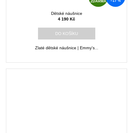
–17 %
ZDARMA
D
Dětské náušnice
A
4 190 Kč
R
DO KOŠÍKU
M
Zlaté dětské náušnice | Emmy's...
A