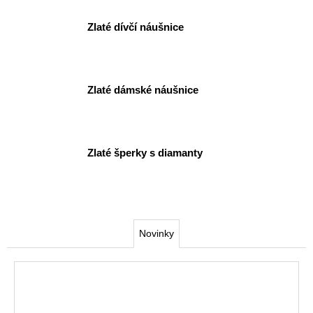
o
a
Zlaté dívčí náušnice
u
j
í
p
t
r
?
Zlaté dámské náušnice
o
V
Zlaté šperky s diamanty
á
HLEDAT
s
.
D
Novinky
.
o
p
.
o
r
❤️
u