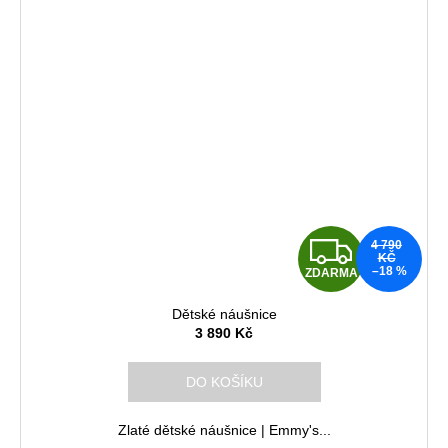
Z
4 790
KČ
–18 %
ZDARMA
D
Dětské náušnice
A
3 890 Kč
R
DO KOŠÍKU
M
Zlaté dětské náušnice | Emmy's...