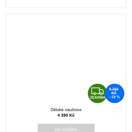
A
Z
5 260
KČ
–16 %
ZDARMA
D
Dětské náušnice
A
4 390 Kč
R
DO KOŠÍKU