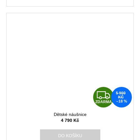
A
Z
5 900
KČ
–18 %
ZDARMA
D
Dětské náušnice
A
4 790 Kč
R
DO KOŠÍKU