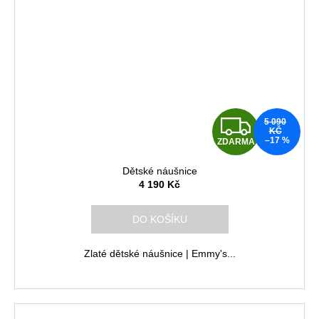
Z
5 090
KČ
–17 %
ZDARMA
D
Dětské náušnice
A
4 190 Kč
R
DO KOŠÍKU
M
Zlaté dětské náušnice | Emmy's...
A