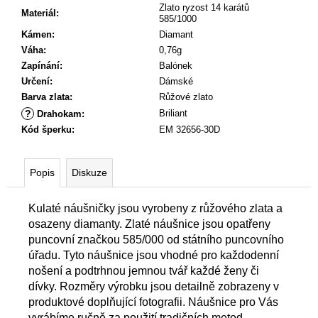
Zlato ryzost 14 karátů
Materiál
:
585/1000
Kámen
:
Diamant
Váha
:
0,76g
Zapínání
:
Balónek
Určení
:
Dámské
Barva zlata
:
Růžové zlato
?
Briliant
Drahokam
:
Kód šperku
:
EM 32656-30D
Popis
Diskuze
Kulaté náušničky jsou vyrobeny z růžového zlata a
osazeny diamanty. Zlaté náušnice jsou opatřeny
puncovní značkou 585/000 od státního puncovního
úřadu. Tyto náušnice jsou vhodné pro každodenní
nošení a podtrhnou jemnou tvář každé ženy či
dívky. Rozměry výrobku jsou detailně zobrazeny v
produktové doplňující fotografii. Náušnice pro Vás
vyrábíme ručně za použití tradičních metod.