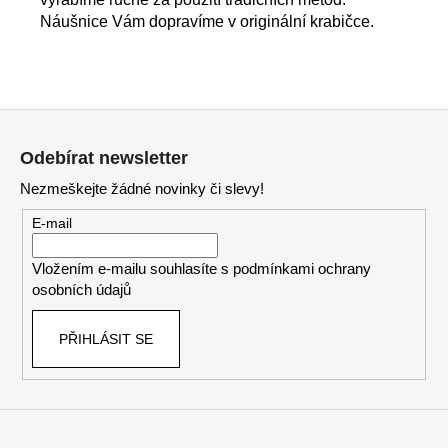
Náušnice Vám dopravíme v originální krabičce.
Z
á
Odebírat newsletter
p
Nezmeškejte žádné novinky či slevy!
a
t
E-mail
í
Vložením e-mailu souhlasíte s
podmínkami ochrany
osobních údajů
PŘIHLÁSIT SE