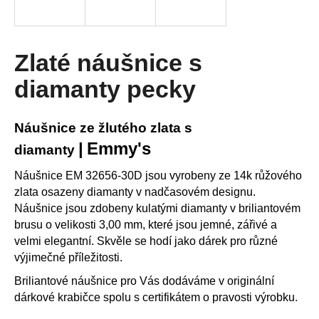
R
a
j
M
í
Zlaté náušnice s
A
t
diamanty pecky
?
Náušnice ze žlutého zlata s
|
Emmy's
diamanty
HLEDAT
Náušnice EM 32656-30D jsou vyrobeny ze 14k růžového
zlata osazeny diamanty v nadčasovém designu.
Náušnice jsou zdobeny kulatými diamanty v briliantovém
brusu o velikosti 3,00 mm, které jsou jemné, zářivé a
D
velmi elegantní. Skvěle se hodí jako dárek pro různé
o
p
výjimečné příležitosti.
o
Briliantové náušnice pro Vás dodáváme v originální
r
dárkové krabičce spolu s certifikátem o pravosti výrobku.
u