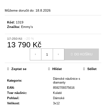
č
u
Můžeme doručit do:
18.8.2026
j
e
m
Kód:
1319
e
Značka:
Emmy’s
17 250 Kč
–20 %
DĚTSKÉ
13 790 Kč
NÁUŠNICE
Měrná
4
DO KOŠÍKU
cena:
190
Kč
Původně:
5
Zeptat se
Hlídat
Sdílet
090
Kč
Dámské náušnice s
Kategorie
:
diamanty
EAN
:
8592709375616
Tvar náušnic
:
Kulaté
Pohlaví
:
Dámské
Velikost
:
3x12