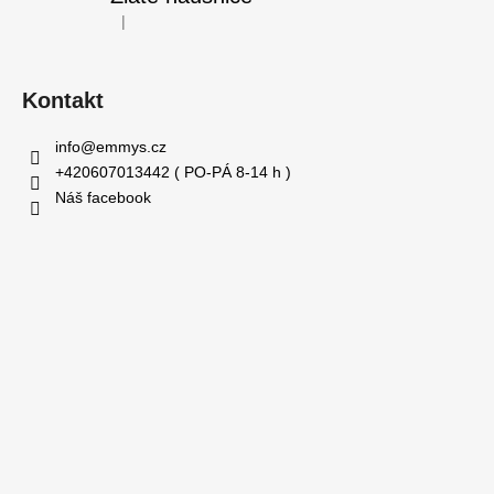
|
Hodnocení produktu je 5 z 5 hvězdiček.
Kontakt
info
@
emmys.cz
+420607013442 ( PO-PÁ 8-14 h )
Náš facebook