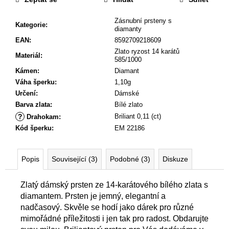
Zásnubní prsteny s
Kategorie
:
diamanty
EAN
:
8592709218609
Zlato ryzost 14 karátů
Materiál
:
585/1000
Kámen
:
Diamant
Váha šperku
:
1,10g
Určení
:
Dámské
Barva zlata
:
Bílé zlato
?
Briliant 0,11 (ct)
Drahokam
:
Kód šperku
:
EM 22186
Popis
Související (3)
Podobné (3)
Diskuze
Zlatý dámský prsten ze 14-karátového bílého zlata s
diamantem. Prsten je jemný, elegantní a
nadčasový. Skvěle se hodí jako dárek pro různé
mimořádné příležitosti i jen tak pro radost. Obdarujte