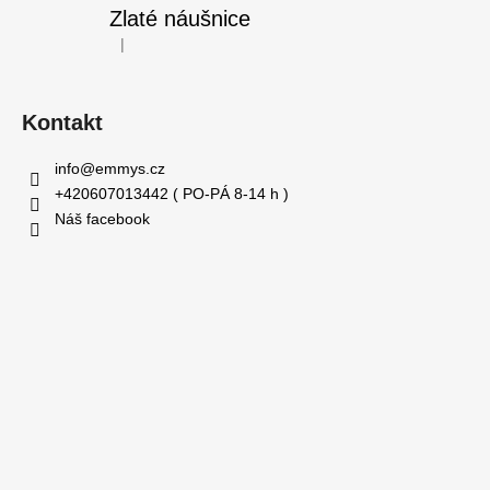
Zlaté náušnice
|
Hodnocení produktu je 5 z 5 hvězdiček.
Kontakt
info
@
emmys.cz
+420607013442 ( PO-PÁ 8-14 h )
Náš facebook