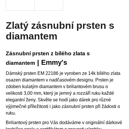
R
a
j
M
í
Zlatý zásnubní prsten s
A
t
diamantem
?
Zásnubní prsten z bílého zlata s
| Emmy's
diamantem
HLEDAT
Dámský prsten EM 22186 je vyroben ze 14k bílého zlata
osazen diamantem v nadčasovém designu. Prsten je
zdoben kulatým diamantem v briliantovém brusu o
D
velikosti 3,00 mm, který je jemný a rozzáří ruku každé
o
elegantní ženy. Skvěle se hodí jako dárek pro různé
p
výjimečné příležitosti i jako zásnubní prsten při žádosti o
o
ruku.
r
Briliantový prsten pro Vás dodáváme v originální dárkové
u