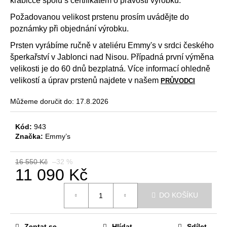
krabičce spolu s certifikátem o pravosti výrobku.
č
u
Požadovanou velikost prstenu prosím uvádějte do
j
poznámky při objednání výrobku.
e
m
Prsten vyrábíme ručně v ateliéru Emmy's v srdci českého
e
šperkařství v Jablonci nad Nisou. Případná první výměna
velikosti je do 60 dnů bezplatná. Více informací ohledně
velikostí a úprav prstenů najdete v našem
PRŮVODCI
DĚTSKÉ
NÁUŠNICE
Můžeme doručit do:
17.8.2026
4
790
Kč
Kód:
943
Původně:
Značka:
Emmy’s
5
900
Kč
16 550 Kč
–32 %
11 090 Kč
Měrná
DO KOŠÍKU
cena:
Zeptat se
Hlídat
Sdílet