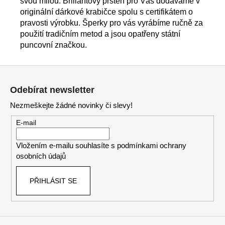
svou milou. Briliantový prsten pro Vás dodáváme v
originální dárkové krabičce spolu s certifikátem o
pravosti výrobku. Šperky pro vás vyrábíme ručně za
použití tradičním metod a jsou opatřeny státní
puncovní značkou.
Z
á
Odebírat newsletter
p
Nezmeškejte žádné novinky či slevy!
a
t
E-mail
í
Vložením e-mailu souhlasíte s
podmínkami ochrany
osobních údajů
PŘIHLÁSIT SE