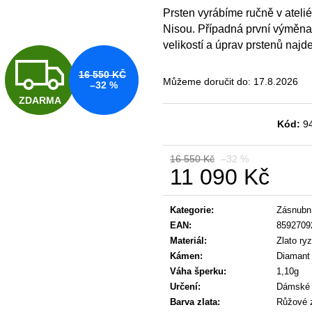
4 190 Kč
4 190 Kč
Prsten vyrábíme ručně v ateli
Původně:
5 090 Kč
Původně:
5 090 
Nisou. Případná první výměna 
velikostí a úprav prstenů naj
Z
16 550 KČ
Můžeme doručit do:
17.8.2026
–32 %
ZDARMA
D
Kód:
9
A
16 550 Kč
–32 %
11 090 Kč
Měrná
R
cena:
Kategorie
:
Zásnubní
EAN
:
8592709
Materiál
:
Zlato ry
M
Kámen
:
Diamant
Váha šperku
:
1,10g
Určení
:
Dámské
Barva zlata
:
Růžové z