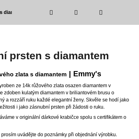
Hledat
Přihlášení
Nákupní
 s diamanty
Barva zlata
Barva kamínků
košík
ní prsten s diamantem
| Emmy's
ového zlata s diamantem
yroben ze 14k růžového zlata osazen diamantem v
e zdoben kulatým diamantem v briliantovém brusu o
mný a rozzáří ruku každé elegantní ženy. Skvěle se hodí jako
žitosti i jako zásnubní prsten při žádosti o ruku.
áváme v originální dárkové krabičce spolu s certifikátem o
NICE
 prosím uvádějte do poznámky při objednání výrobku.