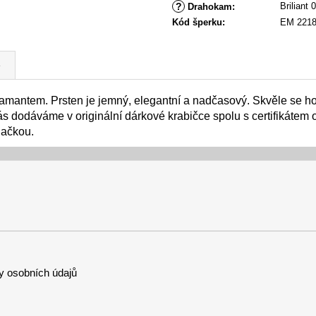
A
?
Briliant 0
Drahokam
:
Kód šperku
:
EM 221
e
amantem. Prsten je jemný, elegantní a nadčasový. Skvěle se hodí
Vás dodáváme v originální dárkové krabičce spolu s certifikátem
načkou.
 osobních údajů