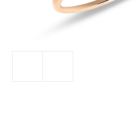
4 190 Kč
Původně:
5 090 Kč