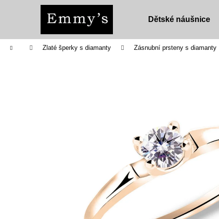
K
Přejít
na
o
Dětské náušnice
obsah
Zpět
Zpět
š
do
do
í
Domů
Zlaté šperky s diamanty
Zásnubní prsteny s diamanty
obchodu
obchodu
k
DĚTSKÉ NÁUŠNICE