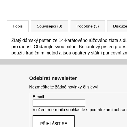
Popis
Související (3)
Podobné (3)
Diskuz
Zlatý dámský prsten ze 14-karátového růžového zlata s di
pro radost. Obdarujte svou milou. Briliantový prsten pro 
použití tradičním metod a jsou opatřeny státní puncovní z
Z
á
Odebírat newsletter
p
Nezmeškejte žádné novinky či slevy!
a
t
E-mail
í
Vložením e-mailu souhlasíte s
podmínkami ochrany
PŘIHLÁSIT SE