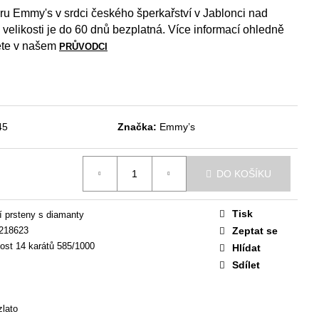
éru Emmy's v srdci českého šperkařství v Jablonci nad
Kč
velikosti je do 60 dnů bezplatná. Více informací ohledně
dete v našem
PRŮVODCI
45
Značka:
Emmy’s
DO KOŠÍKU
Tisk
 prsteny s diamanty
218623
Zeptat se
zost 14 karátů 585/1000
Hlídat
Sdílet
lato