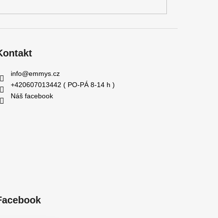
Kontakt
info
@
emmys.cz
+420607013442 ( PO-PÁ 8-14 h )
Náš facebook
Facebook