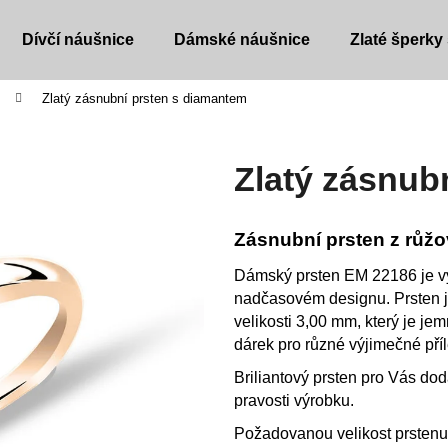
Dívčí náušnice
Dámské náušnice
Zlaté šperky
Zlatý zásnubní prsten s diamantem
Co potřebujete najít?
Zlatý zásnub
HLEDAT
Zásnubní prsten z růž
Doporučujeme
Dámský prsten EM 22186 je v
nadčasovém designu. Prsten j
velikosti 3,00 mm, který je je
dárek pro různé výjimečné příle
Briliantový prsten pro Vás dod
pravosti výrobku.
DĚTSKÉ NÁUŠNICE
DĚTSKÉ NÁUŠ
Požadovanou velikost prstenu