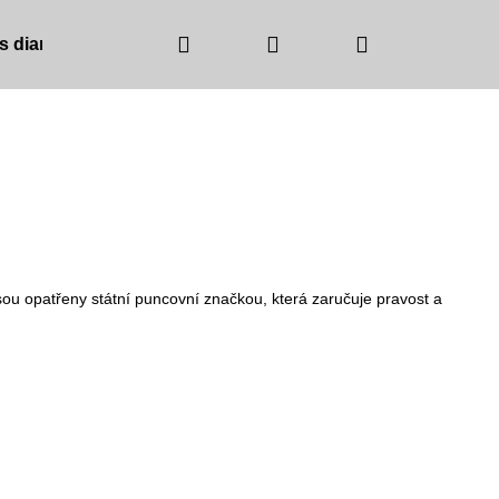
Hledat
Přihlášení
Nákupní
 s diamanty
Barva zlata
Barva kamínků
košík
ou opatřeny státní puncovní značkou, která zaručuje pravost a
NICE