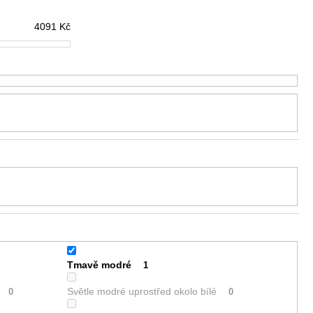
4091
Kč
Tmavě modré
1
Světle modré uprostřed okolo bílé
0
0