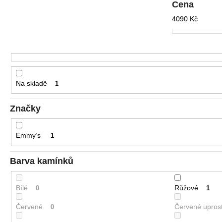
r
Cena
o
4090
Kč
d
u
k
t
ů
Na skladě
1
Značky
Emmy’s
1
Barva kamínků
Bílé
Růžové
0
1
Červené
Červené uprost
0