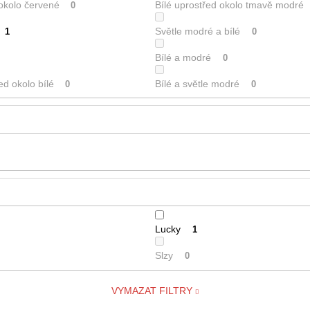
 okolo červené
Bílé uprostřed okolo tmavě modré
0
Světle modré a bílé
1
0
Bílé a modré
0
ed okolo bílé
Bílé a světle modré
0
0
Lucky
1
Slzy
0
VYMAZAT FILTRY