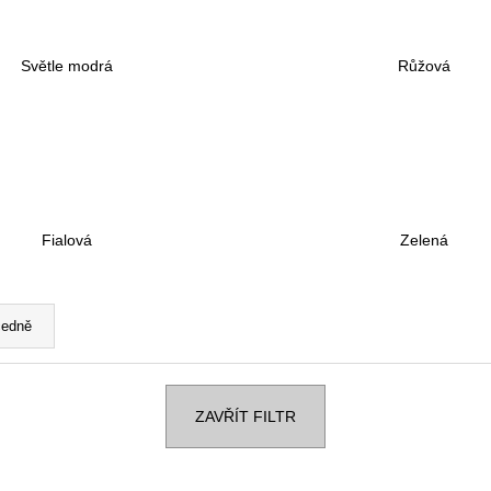
4 190 Kč
4 190 Kč
Původně:
5 090 Kč
Původně:
5 090 
Světle modrá
Růžová
Fialová
Zelená
edně
ZAVŘÍT FILTR