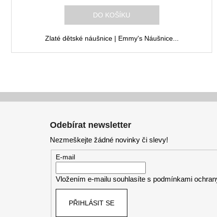
M
DO KOŠÍKU
A
Zlaté dětské náušnice | Emmy's Náušnice...
Z
á
Odebírat newsletter
p
Nezmeškejte žádné novinky či slevy!
a
t
E-mail
í
Vložením e-mailu souhlasíte s
podmínkami ochrany
PŘIHLÁSIT SE