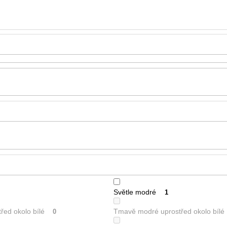
Světle modré
1
řed okolo bílé
Tmavě modré uprostřed okolo bílé
0