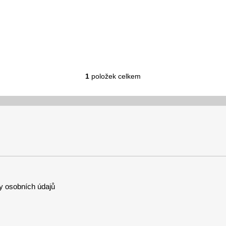
1
položek celkem
O
v
l
á
d
a
c
í
p
r
 osobních údajů
v
k
y
v