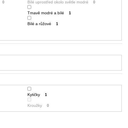
Bílé uprostřed okolo světle modré
0
0
Tmavě modré a bílé
1
Bílé a růžové
1
Kytičky
1
Kroužky
0