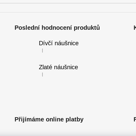
ý
p
i
s
Poslední hodnocení produktů
u
Dívčí náušnice
|
Hodnocení produktu je 5 z 5 hvězdiček.
Zlaté náušnice
|
Hodnocení produktu je 5 z 5 hvězdiček.
Přijímáme online platby