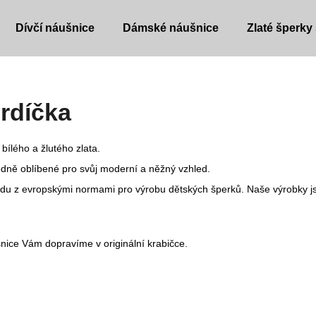
Dívčí náušnice
Dámské náušnice
Zlaté šperky
Co potřebujete najít?
rdíčka
HLEDAT
bílého a žlutého zlata.
dně oblíbené pro svůj moderní a něžný vzhled.
ladu z evropskými normami pro výrobu dětských šperků. Naše výrobky js
Doporučujeme
nice Vám dopravíme v originální krabičce.
DĚTSKÉ NÁUŠNICE
DĚTSKÉ NÁUŠ