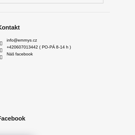
Kontakt
info
@
emmys.cz
+420607013442 ( PO-PÁ 8-14 h )
Náš facebook
Facebook