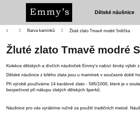
K
Přejít
na
o
Dětské náušnice
obsah
Zpět
Zpět
š
do
do
í
Domů
Barva kamínků
Žluté zlato Tmavě modré Srdíčka
obchodu
obchodu
k
Žluté zlato Tmavě modré S
Kolekce dětských a dívčích náušniček Emmy's nabízí široký výběr z 
Dětské náušnice z bílého zlata jsou u maminek v současné době ho
Při výrobě používáme 14 karátové zlato - 585/1000, které je v sou
bezpečnost při nákupu zlatých dětských šperků.
Náušnice pro vás vyrábíme ručně za použití tradičních metod. Náuš
DĚTSKÉ NÁUŠNICE