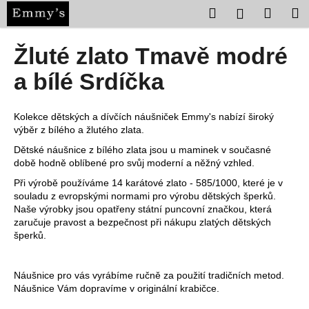
K
Přejít
Hledat
Nákup
M
Přihlášení
na
o
obsah
Zpět
Zpět
košík
š
Žluté zlato Tmavě modré
í
C
a bílé Srdíčka
k
o
p
Kolekce dětských a dívčích náušniček Emmy's nabízí široký
o
výběr z bílého a žlutého zlata.
t
Dětské náušnice z bílého zlata jsou u maminek v současné
ř
době hodně oblíbené pro svůj moderní a něžný vzhled.
e
Při výrobě používáme 14 karátové zlato - 585/1000, které je v
souladu z evropskými normami pro výrobu dětských šperků.
b
Naše výrobky jsou opatřeny státní puncovní značkou, která
u
zaručuje pravost a bezpečnost při nákupu zlatých dětských
j
šperků.
e
t
Náušnice pro vás vyrábíme ručně za použití tradičních metod.
e
Náušnice Vám dopravíme v originální krabičce.
n