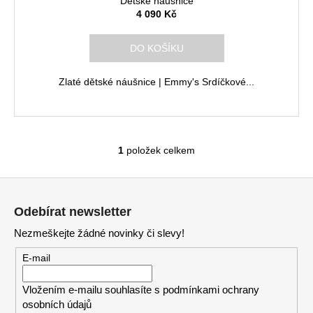
Dětské náušnice
A
4 090 Kč
R
DO KOŠÍKU
M
Zlaté dětské náušnice | Emmy's Srdíčkové...
A
1
položek celkem
O
v
Z
l
á
á
Odebírat newsletter
d
p
a
Nezmeškejte žádné novinky či slevy!
a
c
t
E-mail
í
í
p
Vložením e-mailu souhlasíte s
podmínkami ochrany
r
osobních údajů
v