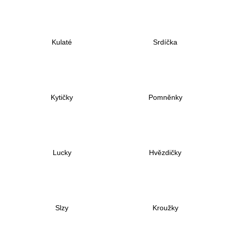
a
j
í
Kulaté
Srdíčka
t
?
Kytičky
Pomněnky
HLEDAT
Lucky
Hvězdičky
D
o
p
o
r
Slzy
Kroužky
u