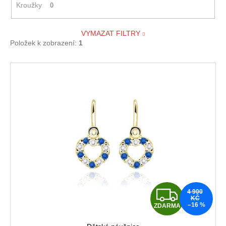
Kroužky
0
VYMAZAT FILTRY
Položek k zobrazení:
1
V
ý
p
i
s
p
r
o
d
u
Z
4 900
k
KČ
–16 %
ZDARMA
D
t
ů