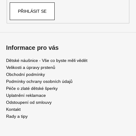
k
PŘIHLÁSIT SE
y
v
ý
p
i
s
Informace pro vás
u
Dětské náušnice - Vše co byste měli vědět
Velikosti a úpravy prstenů
Obchodní podmínky
Podmínky ochrany osobních údajů
Péče o zlaté dětské šperky
Uplatnění reklamace
Odstoupení od smlouvy
Kontakt
Rady a tipy