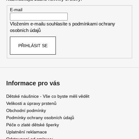
č
a
u
t
E-mail
j
í
e
Vložením e-mailu souhlasíte s
podmínkami ochrany
m
osobních údajů
e
PŘIHLÁSIT SE
DĚTSKÉ
NÁUŠNICE
4
790
Kč
Informace pro vás
Původně:
5
900
Dětské náušnice - Vše co byste měli vědět
Kč
Velikosti a úpravy prstenů
Obchodní podmínky
Podmínky ochrany osobních údajů
Péče o zlaté dětské šperky
Uplatnění reklamace
Odstoupení od smlouvy