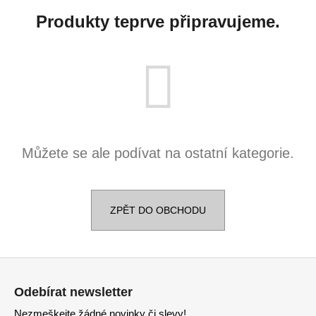
a
Produkty teprve připravujeme.
j
í
t
?
Můžete se ale podívat na ostatní kategorie.
HLEDAT
ZPĚT DO OBCHODU
D
o
p
Z
o
á
r
Odebírat newsletter
p
u
Nezmeškejte žádné novinky či slevy!