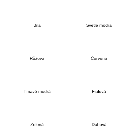
a
j
í
Bílá
Světle modrá
t
?
Růžová
Červená
HLEDAT
Tmavě modrá
Fialová
D
o
p
o
r
Zelená
Duhová
u