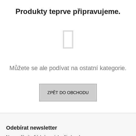
č
u
Produkty teprve připravujeme.
j
e
m
e
DĚTSKÉ
NÁUŠNICE
4
Můžete se ale podívat na ostatní kategorie.
190
Kč
Původně:
5
090
ZPĚT DO OBCHODU
Kč
Z
á
Odebírat newsletter
p