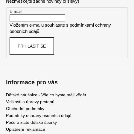
Nezmeškejte žádné novinky či slevy!
a
t
E-mail
í
Vložením e-mailu souhlasíte s
podmínkami ochrany
osobních údajů
PŘIHLÁSIT SE
Informace pro vás
Dětské náušnice - Vše co byste měli vědět
Velikosti a úpravy prstenů
Obchodní podmínky
Podmínky ochrany osobních údajů
Péče o zlaté dětské šperky
Uplatnění reklamace