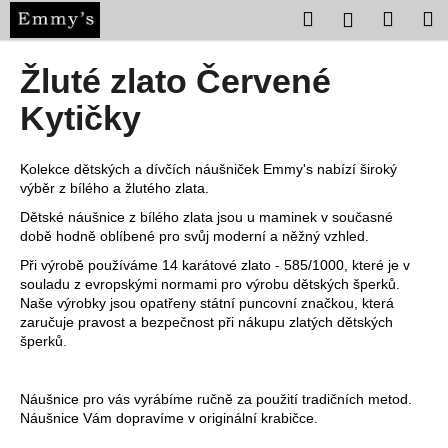
K
Přejít
Hledat
Nákup
M
Přihlášení
na
o
obsah
Zpět
Zpět
košík
š
Žluté zlato Červené
í
C
Kytičky
k
o
p
Kolekce dětských a dívčích náušniček Emmy's nabízí široký
o
výběr z bílého a žlutého zlata.
t
Dětské náušnice z bílého zlata jsou u maminek v současné
ř
době hodně oblíbené pro svůj moderní a něžný vzhled.
e
Při výrobě používáme 14 karátové zlato - 585/1000, které je v
souladu z evropskými normami pro výrobu dětských šperků.
b
Naše výrobky jsou opatřeny státní puncovní značkou, která
u
zaručuje pravost a bezpečnost při nákupu zlatých dětských
j
šperků.
e
t
Náušnice pro vás vyrábíme ručně za použití tradičních metod.
e
Náušnice Vám dopravíme v originální krabičce.
n