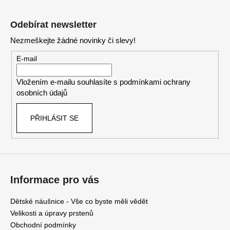
Z
l
á
á
Odebírat newsletter
d
p
a
Nezmeškejte žádné novinky či slevy!
a
c
t
E-mail
í
í
p
Vložením e-mailu souhlasíte s
podmínkami ochrany
r
osobních údajů
v
k
PŘIHLÁSIT SE
y
v
ý
p
i
s
Informace pro vás
u
Dětské náušnice - Vše co byste měli vědět
Velikosti a úpravy prstenů
Obchodní podmínky