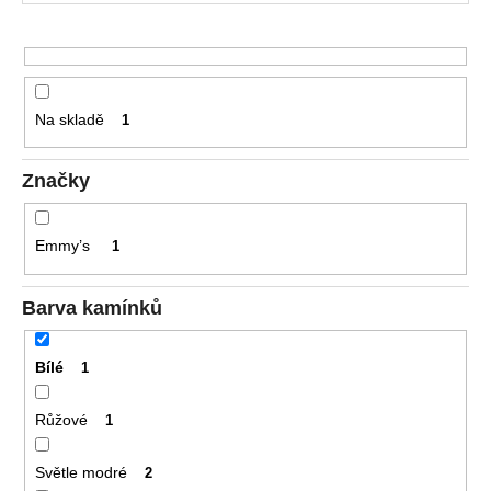
č
u
u
k
j
e
t
m
ů
Na skladě
1
e
Značky
DĚTSKÉ
NÁUŠNICE
4
Emmy’s
1
790
Kč
Původně:
Barva kamínků
5
900
Kč
Bílé
1
Růžové
1
Světle modré
2