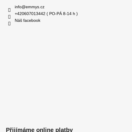
info
@
emmys.cz
+420607013442 ( PO-PÁ 8-14 h )
Náš facebook
Přijímáme online platby