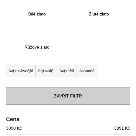
a
Bílé zlato
Žluté zlato
j
í
t
?
Růžové zlato
Ř
a
HLEDAT
Nejprodávanější
Nejlevnější
Nejdražší
Abecedně
z
e
n
ZAVŘÍT FILTR
D
í
o
p
p
o
r
Cena
r
o
3890
Kč
3891
Kč
u
d