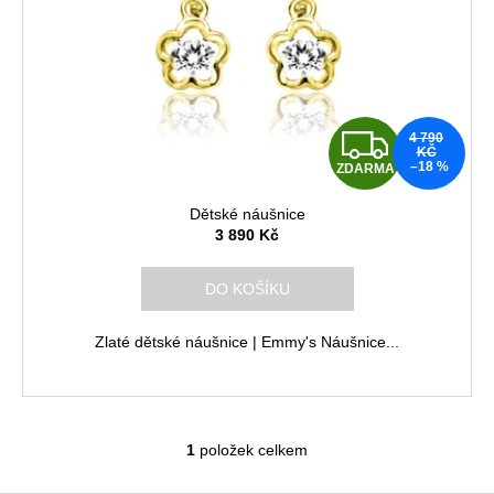
p
r
o
d
u
Z
4 790
k
KČ
–18 %
ZDARMA
D
t
ů
Dětské náušnice
A
3 890 Kč
R
DO KOŠÍKU
M
Zlaté dětské náušnice | Emmy's Náušnice...
A
1
položek celkem
O
v