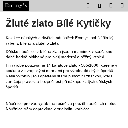
K
Přejít
Hledat
Nákup
M
Přihlášení
na
o
obsah
Zpět
Zpět
košík
š
Žluté zlato Bílé Kytičky
í
C
k
o
Kolekce dětských a dívčích náušniček Emmy's nabízí široký
výběr z bílého a žlutého zlata.
p
Dětské náušnice z bílého zlata jsou u maminek v současné
o
době hodně oblíbené pro svůj moderní a něžný vzhled.
t
Při výrobě používáme 14 karátové zlato - 585/1000, které je v
ř
souladu z evropskými normami pro výrobu dětských šperků.
e
Naše výrobky jsou opatřeny státní puncovní značkou, která
zaručuje pravost a bezpečnost při nákupu zlatých dětských
b
šperků.
u
j
Náušnice pro vás vyrábíme ručně za použití tradičních metod.
e
Náušnice Vám dopravíme v originální krabičce.
t
e
n