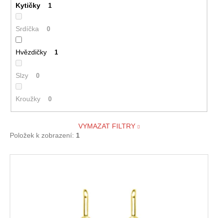
Kytičky
1
Srdíčka
0
Hvězdičky
1
Slzy
0
Kroužky
0
VYMAZAT FILTRY
Položek k zobrazení:
1
V
ý
p
i
s