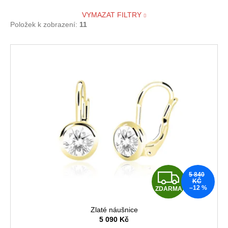
VYMAZAT FILTRY
Položek k zobrazení:
11
V
ý
p
i
s
p
r
o
d
u
Z
5 840
k
KČ
–12 %
ZDARMA
D
t
ů
Zlaté náušnice
A
5 090 Kč