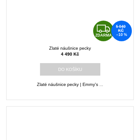
Z
5 040
KČ
–10 %
ZDARMA
D
Zlaté náušnice pecky
A
4 490 Kč
R
DO KOŠÍKU
M
Zlaté náušnice pecky | Emmy's ...
A