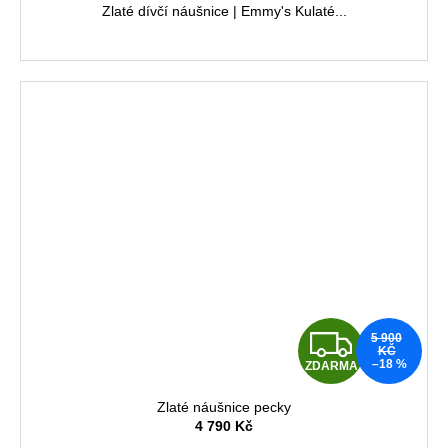
M
Zlaté dívčí náušnice | Emmy's Kulaté...
A
Z
5 900
KČ
–18 %
ZDARMA
D
Zlaté náušnice pecky
A
4 790 Kč