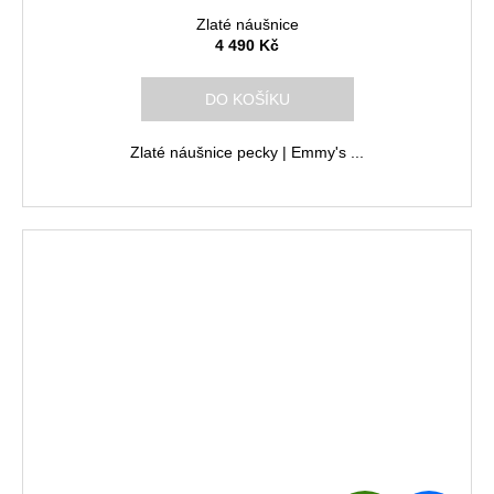
D
Zlaté náušnice
A
4 490 Kč
R
DO KOŠÍKU
M
Zlaté náušnice pecky | Emmy's ...
A