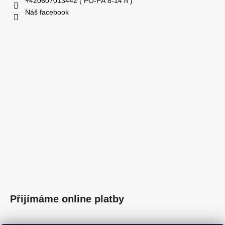
+420607013442 ( PO-PÁ 8-14 h )
Náš facebook
Přijímáme online platby