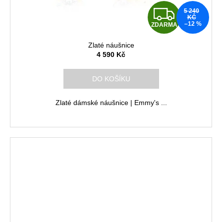
Z
5 240
KČ
–12 %
ZDARMA
D
Zlaté náušnice
A
4 590 Kč
R
DO KOŠÍKU
M
Zlaté dámské náušnice | Emmy's ...
A