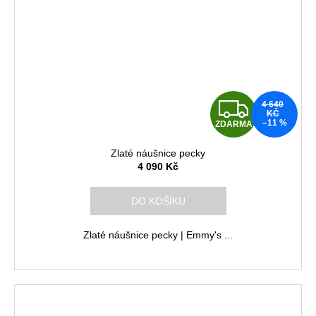
Z
4 640
KČ
–11 %
ZDARMA
D
Zlaté náušnice pecky
A
4 090 Kč
R
DO KOŠÍKU
M
Zlaté náušnice pecky | Emmy's ...
A