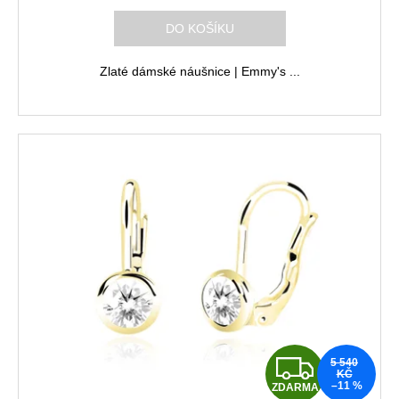
R
DO KOŠÍKU
M
Zlaté dámské náušnice | Emmy's ...
A
Z
5 540
KČ
–11 %
ZDARMA