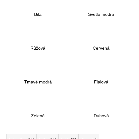
a
Bílá
Světle modrá
j
í
t
?
Růžová
Červená
HLEDAT
Tmavě modrá
Fialová
D
o
p
Zelená
Duhová
o
r
Ř
u