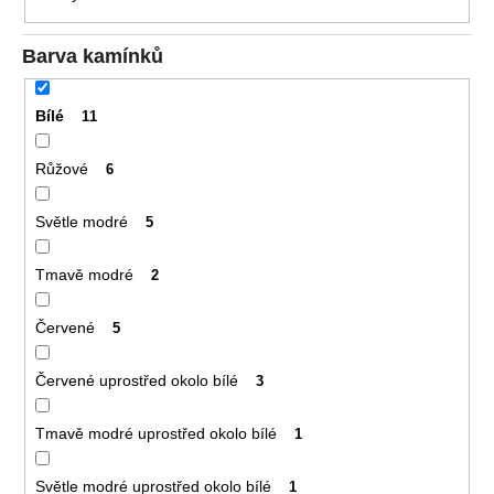
Barva kamínků
Bílé
11
Růžové
6
Světle modré
5
Tmavě modré
2
Červené
5
Červené uprostřed okolo bílé
3
Tmavě modré uprostřed okolo bílé
1
Světle modré uprostřed okolo bílé
1