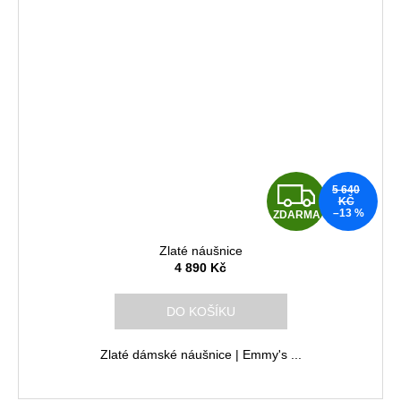
Z
5 640
KČ
–13 %
ZDARMA
D
Zlaté náušnice
A
4 890 Kč
R
DO KOŠÍKU
M
Zlaté dámské náušnice | Emmy's ...
A