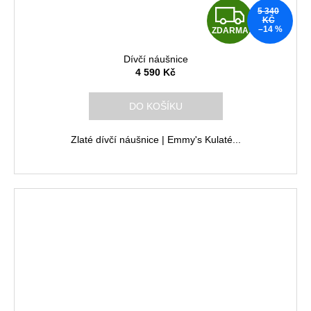
Z
5 340
KČ
–14 %
ZDARMA
D
Dívčí náušnice
A
4 590 Kč
R
DO KOŠÍKU
M
Zlaté dívčí náušnice | Emmy's Kulaté...
A