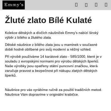
K
Přejít
Hledat
Nákup
M
Přihlášení
na
o
obsah
Zpět
Zpět
košík
š
Žluté zlato Bílé Kulaté
í
C
k
o
Kolekce dětských a dívčích náušniček Emmy's nabízí široký
výběr z bílého a žlutého zlata.
p
Dětské náušnice z bílého zlata jsou u maminek v současné
o
době hodně oblíbené pro svůj moderní a něžný vzhled.
t
Při výrobě používáme 14 karátové zlato - 585/1000, které je v
ř
souladu z evropskými normami pro výrobu dětských šperků.
e
Naše výrobky jsou opatřeny státní puncovní značkou, která
zaručuje pravost a bezpečnost při nákupu zlatých dětských
b
šperků.
u
j
Náušnice pro vás vyrábíme ručně za použití tradičních metod.
e
Náušnice Vám dopravíme v originální krabičce.
t
e
n