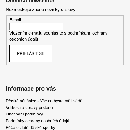
Odebírat newsletter
d
p
a
Nezmeškejte žádné novinky či slevy!
a
c
t
E-mail
í
í
p
Vložením e-mailu souhlasíte s
podmínkami ochrany
r
osobních údajů
v
k
PŘIHLÁSIT SE
y
v
ý
p
i
s
Informace pro vás
u
Dětské náušnice - Vše co byste měli vědět
Velikosti a úpravy prstenů
Obchodní podmínky
Podmínky ochrany osobních údajů
Péče o zlaté dětské šperky