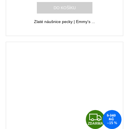
R
DO KOŠÍKU
M
Zlaté náušnice pecky | Emmy's ...
A
Z
5 340
KČ
–15 %
ZDARMA