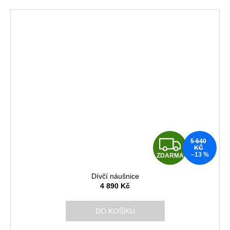
Z
5 640
KČ
–13 %
ZDARMA
D
Dívčí náušnice
A
4 890 Kč
R
DO KOŠÍKU