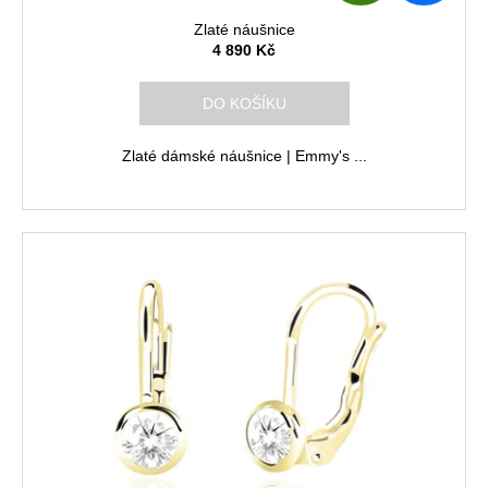
D
Zlaté náušnice
A
4 890 Kč
R
DO KOŠÍKU
M
Zlaté dámské náušnice | Emmy's ...
A