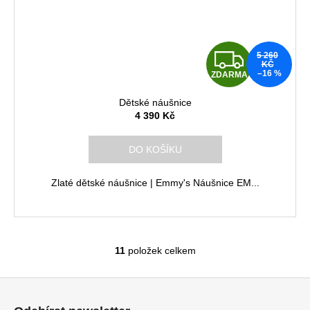
Z
5 260
KČ
–16 %
ZDARMA
D
Dětské náušnice
A
4 390 Kč
R
DO KOŠÍKU
M
Zlaté dětské náušnice | Emmy's Náušnice EM...
A
11
položek celkem
O
v
Z
l
á
á