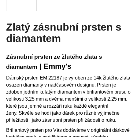
R
a
j
M
í
Zlatý zásnubní prsten s
A
t
diamantem
?
Zásnubní prsten ze žlutého zlata s
| Emmy's
diamantem
HLEDAT
Dámský prsten EM 22187 je vyroben ze 14k žlutého zlata
osazen diamanty v nadčasovém designu. Prsten je
zdoben jedním kulatým diamantem v briliantovém brusu o
D
velikosti 3,25 mm a dvěma menšími o velikosti 2,25 mm,
o
které jsou jemné a rozzáří ruku každé elegantní
p
ženy. Skvěle se hodí jako dárek pro různé výjimečné
o
příležitosti i jako zásnubní prsten při žádosti o ruku.
r
Briliantový prsten pro Vás dodáváme v originální dárkové
u