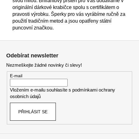
svou milou. Briliantový prsten pro Vás dodáváme v
originální dárkové krabičce spolu s certifikátem o
pravosti výrobku. Šperky pro vás vyrábíme ručně za
použití tradičním metod a jsou opatřeny státní
puncovní značkou.
Z
á
Odebírat newsletter
p
Nezmeškejte žádné novinky či slevy!
a
t
E-mail
í
Vložením e-mailu souhlasíte s
podmínkami ochrany
osobních údajů
PŘIHLÁSIT SE