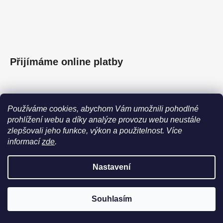
Přijímáme online platby
Používáme cookies, abychom Vám umožnili pohodlné
prohlížení webu a díky analýze provozu webu neustále
Facebook
zlepšovali jeho funkce, výkon a použitelnost.
Více
informací
zde
.
EMMY’S | ZLATÉ ŠPERKY
Nastavení
Vytvořil Shoptet
Copyright 2026
EMMY’S | ZLATÉ ŠPERKY
. Všechna práva
Souhlasím
vyhrazena.