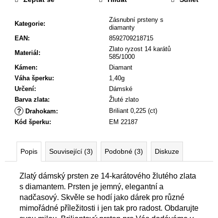
Zásnubní prsteny s
Kategorie
:
diamanty
EAN
:
8592709218715
Zlato ryzost 14 karátů
Materiál
:
585/1000
Kámen
:
Diamant
Váha šperku
:
1,40g
Určení
:
Dámské
Barva zlata
:
Žluté zlato
?
Briliant 0,225 (ct)
Drahokam
:
Kód šperku
:
EM 22187
Popis
Související (3)
Podobné (3)
Diskuze
Zlatý dámský prsten ze 14-karátového žlutého zlata
s diamantem. Prsten je jemný, elegantní a
nadčasový. Skvěle se hodí jako dárek pro různé
mimořádné příležitosti i jen tak pro radost. Obdarujte