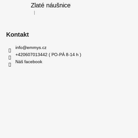
Zlaté náušnice
|
Hodnocení produktu je 5 z 5 hvězdiček.
Kontakt
info
@
emmys.cz
+420607013442 ( PO-PÁ 8-14 h )
Náš facebook