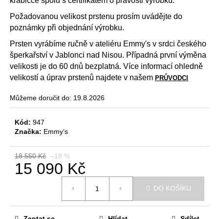
krabičce spolu s certifikátem o pravosti výrobku.
č
u
Požadovanou velikost prstenu prosím uvádějte do
j
poznámky při objednání výrobku.
e
m
Prsten vyrábíme ručně v ateliéru Emmy's v srdci českého
e
šperkařství v Jablonci nad Nisou. Případná první výměna
velikosti je do 60 dnů bezplatná. Více informací ohledně
velikostí a úprav prstenů najdete v našem
PRŮVODCI
DĚTSKÉ
NÁUŠNICE
Můžeme doručit do:
19.8.2026
4
190
Kč
Kód:
947
Původně:
Značka:
Emmy’s
5
090
Kč
18 550 Kč
–18 %
15 090 Kč
Měrná
DO KOŠÍKU
cena:
Zeptat se
Hlídat
Sdílet