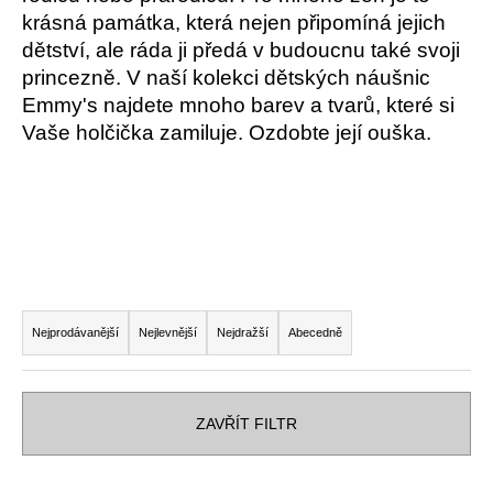
krásná památka, která nejen připomíná jejich
a
dětství, ale ráda ji předá v budoucnu také svoji
j
princezně. V naší kolekci dětských náušnic
í
Emmy's najdete mnoho barev a tvarů, které si
t
Vaše holčička zamiluje. Ozdobte její ouška.
?
HLEDAT
Ř
a
Nejprodávanější
Nejlevnější
Nejdražší
Abecedně
D
z
o
e
p
n
o
ZAVŘÍT FILTR
í
r
u
p