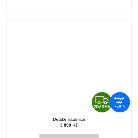
A
Z
4 790
KČ
–18 %
ZDARMA
D
Dětské náušnice
A
3 890 Kč