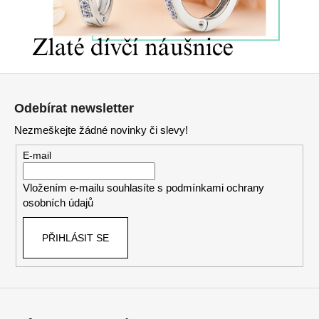
p
r
v
k
y
Z
v
á
ý
Odebírat newsletter
p
p
Nezmeškejte žádné novinky či slevy!
a
i
s
t
E-mail
u
í
Vložením e-mailu souhlasíte s
podmínkami ochrany
osobních údajů
PŘIHLÁSIT SE