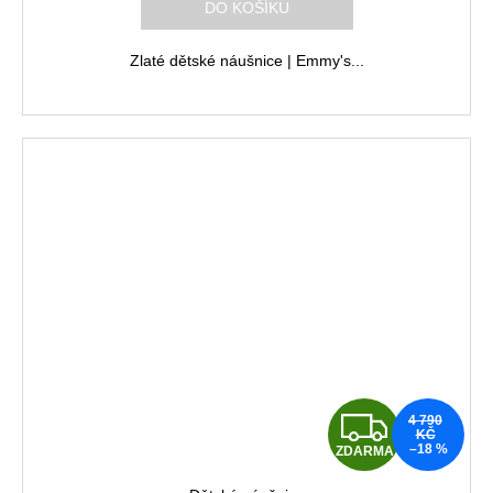
R
DO KOŠÍKU
M
Zlaté dětské náušnice | Emmy's...
A
Z
4 790
KČ
–18 %
ZDARMA
D