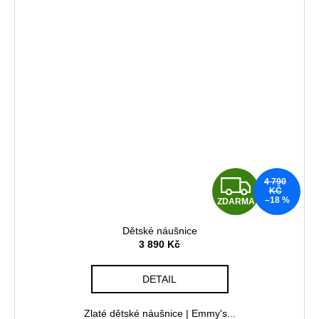
Z
4 790
KČ
–18 %
ZDARMA
D
Dětské náušnice
A
3 890 Kč
R
DETAIL
M
Zlaté dětské náušnice | Emmy's...