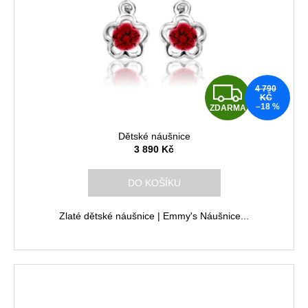
Z
4 790
KČ
–18 %
ZDARMA
D
Dětské náušnice
A
3 890 Kč
R
DO KOŠÍKU
M
Zlaté dětské náušnice | Emmy's Náušnice...
A