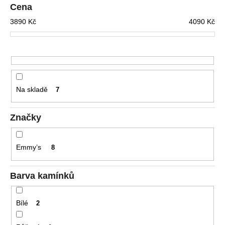
č
r
Cena
u
o
3890
Kč
4090
Kč
j
d
e
u
m
e
k
t
ů
DĚTSKÉ
Na skladě
7
NÁUŠNICE
4
190
Značky
Kč
Původně:
5
Emmy’s
8
090
Kč
Barva kamínků
Bílé
2