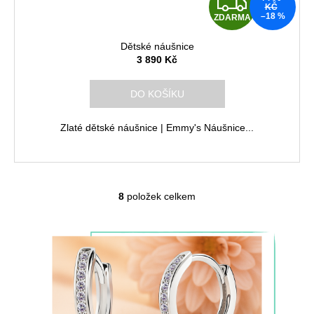
Z
KČ
–18 %
ZDARMA
D
Dětské náušnice
A
3 890 Kč
R
DO KOŠÍKU
M
Zlaté dětské náušnice | Emmy's Náušnice...
A
8
položek celkem
O
v
l
á
d
a
c
í