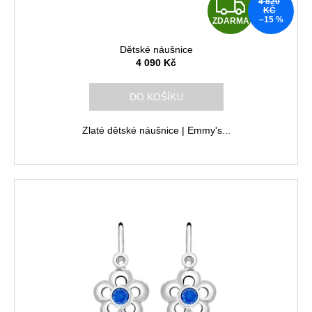
Z
4 820
k
KČ
–15 %
ZDARMA
D
t
ů
Dětské náušnice
A
4 090 Kč
R
DO KOŠÍKU
M
Zlaté dětské náušnice | Emmy's...
A