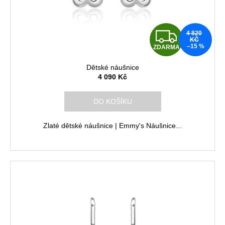
Z
4 820
KČ
–15 %
ZDARMA
D
Dětské náušnice
A
4 090 Kč
R
DO KOŠÍKU
M
Zlaté dětské náušnice | Emmy's Náušnice...
A