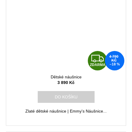
Z
4 790
KČ
–18 %
ZDARMA
D
Dětské náušnice
A
3 890 Kč
R
DO KOŠÍKU
M
Zlaté dětské náušnice | Emmy's Náušnice...
A