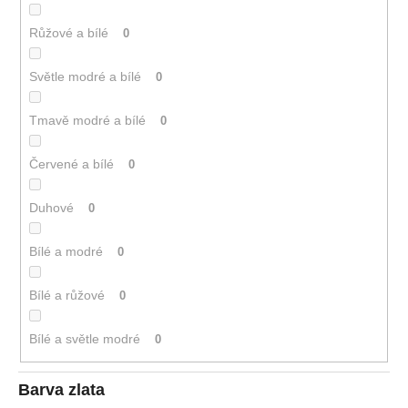
Růžové a bílé
0
Světle modré a bílé
0
Tmavě modré a bílé
0
Červené a bílé
0
Duhové
0
Bílé a modré
0
Bílé a růžové
0
Bílé a světle modré
0
Barva zlata