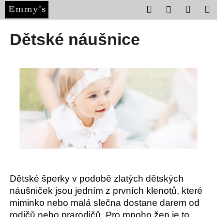
K
Přejít
Hledat
Nákup
M
Přihlášení
na
o
obsah
Zpět
Zpět
košík
š
Dětské náušnice
í
C
k
o
p
o
t
ř
e
b
u
j
e
Dětské šperky v podobě zlatých dětských
t
náušniček jsou jedním z prvních klenotů, které
miminko nebo malá slečna dostane darem od
e
rodičů nebo prarodičů. Pro mnoho žen je to
n