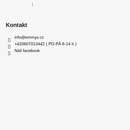
|
Hodnocení produktu je 5 z 5 hvězdiček.
Kontakt
info
@
emmys.cz
+420607013442 ( PO-PÁ 8-14 h )
Náš facebook