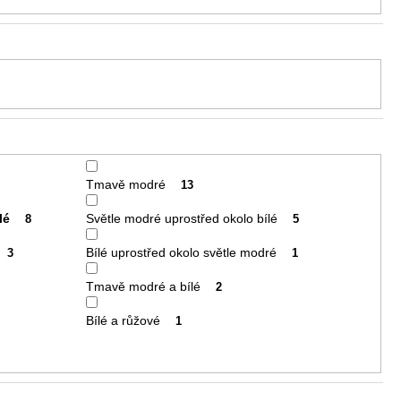
Tmavě modré
13
lé
Světle modré uprostřed okolo bílé
8
5
Bílé uprostřed okolo světle modré
3
1
Tmavě modré a bílé
2
Bílé a růžové
1