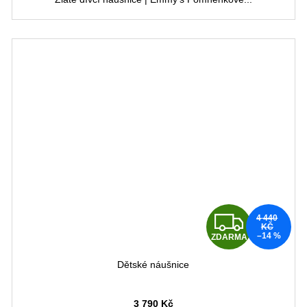
Z
4 440
KČ
–14 %
ZDARMA
D
Dětské náušnice
A
3 790 Kč