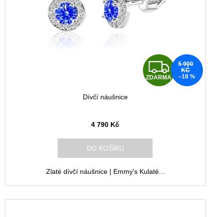
Z
5 900
KČ
–18 %
ZDARMA
D
Dívčí náušnice
A
R
4 790 Kč
M
DO KOŠÍKU
A
Zlaté dívčí náušnice | Emmy's Kulaté...