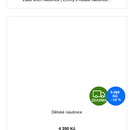
Z
5 260
KČ
–16 %
ZDARMA
D
Dětské náušnice
A
4 390 Kč