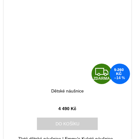
Z
5 260
KČ
–14 %
ZDARMA
D
Dětské náušnice
A
R
4 490 Kč
M
DO KOŠÍKU
A
Zlaté dětské náušnice | Emmy's Kulaté náušnice...