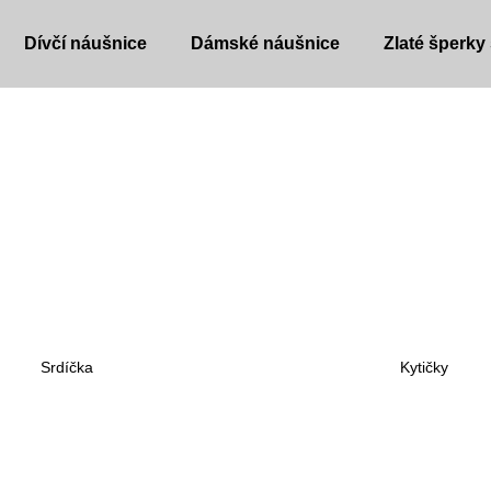
Dívčí náušnice
Dámské náušnice
Zlaté šperky
Co potřebujete najít?
HLEDAT
Doporučujeme
Srdíčka
Kytičky
DĚTSKÉ NÁUŠNICE
DĚTSKÉ NÁUŠ