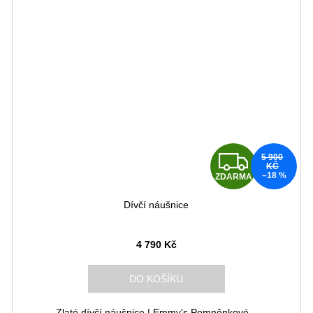
Z
5 900
KČ
–18 %
ZDARMA
D
Dívčí náušnice
A
R
4 790 Kč
M
DO KOŠÍKU
A
Zlaté dívčí náušnice | Emmy's Pomněnkové...