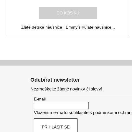
R
M
DO KOŠÍKU
A
Zlaté dětské náušnice | Emmy's Kulaté náušnice...
Z
á
Odebírat newsletter
p
Nezmeškejte žádné novinky či slevy!
a
t
E-mail
í
Vložením e-mailu souhlasíte s
podmínkami ochrany
PŘIHLÁSIT SE