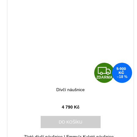
Z
5 900
KČ
–18 %
ZDARMA
D
Dívčí náušnice
A
R
4 790 Kč
M
DO KOŠÍKU
A
Zlaté dívčí náušnice | Emmy's Kulaté náušnice...