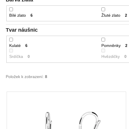
Bílé zlato
Žluté zlato
6
2
Tvar náušnic
Kulaté
Pomněnky
6
2
Srdíčka
Hvězdičky
0
0
Položek k zobrazení:
8
V
ý
p
i
s
p