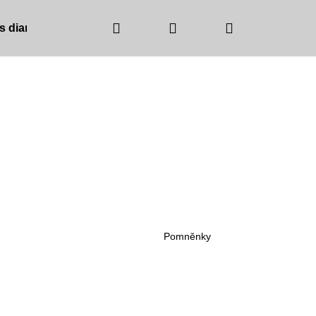
Hledat
Přihlášení
Nákupní
 s diamanty
Barva zlata
Barva kamínků
košík
Pomněnky
NICE