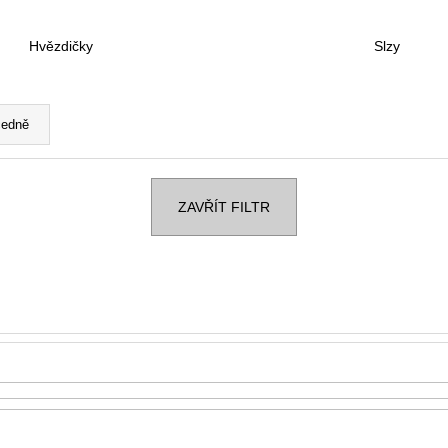
4 190 Kč
4 190 Kč
Původně:
5 090 Kč
Původně:
5 090 
Hvězdičky
Slzy
edně
ZAVŘÍT FILTR