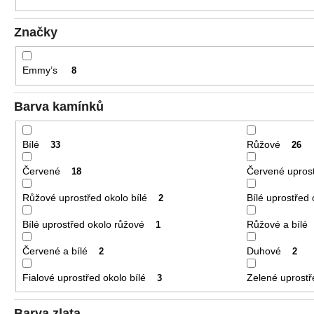
Značky
Emmy’s
8
Barva kamínků
Bílé
Růžové
33
26
Červené
Červené uprost
18
Růžové uprostřed okolo bílé
Bílé uprostřed
2
Bílé uprostřed okolo růžové
Růžové a bílé
1
Červené a bílé
Duhové
2
2
Fialové uprostřed okolo bílé
Zelené uprostř
3
Barva zlata