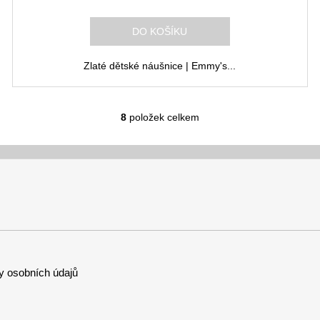
R
M
DO KOŠÍKU
A
Zlaté dětské náušnice | Emmy's...
8
položek celkem
O
v
l
á
d
a
c
í
p
r
 osobních údajů
v
k
y