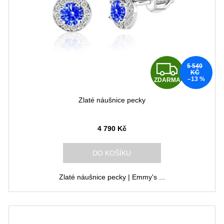
Z
5 540
KČ
–13 %
ZDARMA
D
Zlaté náušnice pecky
A
R
4 790 Kč
M
DO KOŠÍKU
A
Zlaté náušnice pecky | Emmy's ...