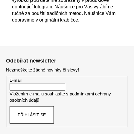
výrobku jsou detailně zobrazeny v produktové
doplňující fotografii. Náušnice pro Vás vyrábíme
ručně za použití tradičních metod. Náušnice Vám
dopravíme v originální krabičce.
Z
á
Odebírat newsletter
p
Nezmeškejte žádné novinky či slevy!
a
t
E-mail
í
Vložením e-mailu souhlasíte s
podmínkami ochrany
osobních údajů
PŘIHLÁSIT SE