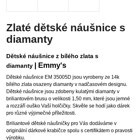
R
a
j
M
í
Zlaté dětské náušnice s
A
t
diamanty
?
Dětské náušnice z bílého zlata s
|
Emmy's
diamanty
HLEDAT
Dětské náušnice EM 35005D jsou vyrobeny ze 14k
bílého zlata osazeny diamanty v nadčasovém designu.
Dětské náušnice jsou zdobeny kulatými diamanty v
briliantovém brusu o velikosti 1,50 mm, které jsou jemné
D
a rozzáří ouško Vaší holčičky. Skvěle se hodí jako dárek
o
p
pro různé výjimečné příležitosti.
o
Briliantové dětské náušničky pro Vás dodáváme v
r
originální dárkové krabičce spolu s certifikátem o pravosti
u
výrobku.