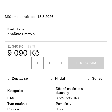
č
u
j
e
Můžeme doručit do:
18.8.2026
m
e
Kód:
1267
Značka:
Emmy’s
DĚTSKÉ
11 340 Kč
–19 %
NÁUŠNICE
9 090 Kč
4
190
Měrná
Kč
DO KOŠÍKU
cena:
Původně:
5
090
Zeptat se
Hlídat
Sdílet
Kč
Dětské náušnice s
Kategorie
:
diamanty
EAN
:
8592709355168
Tvar náušnic
:
Pomněnky
Pohlaví
:
dívčí