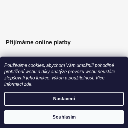
Přijímáme online platby
Používáme cookies, abychom Vám umožnili pohodlné
prohlížení webu a díky analýze provozu webu neustále
Facebook
zlepšovali jeho funkce, výkon a použitelnost.
Více
informací
zde
.
Nastavení
Vytvořil Shoptet
Copyright 2026
EMMY’S | ZLATÉ ŠPERKY
. Všechna práva
Souhlasím
vyhrazena.