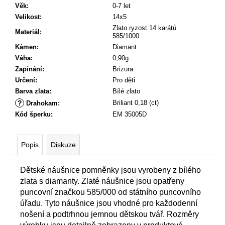
Věk
:
0-7 let
Velikost
:
14x5
Zlato ryzost 14 karátů
Materiál
:
585/1000
Kámen
:
Diamant
Váha
:
0,90g
Zapínání
:
Brizura
Určení
:
Pro děti
Barva zlata
:
Bílé zlato
?
Briliant 0,18 (ct)
Drahokam
:
Kód šperku
:
EM 35005D
Popis
Diskuze
Dětské náušnice pomněnky jsou vyrobeny z bílého
zlata s diamanty. Zlaté náušnice jsou opatřeny
puncovní značkou 585/000 od státního puncovního
úřadu. Tyto náušnice jsou vhodné pro každodenní
nošení a podtrhnou jemnou dětskou tvář. Rozměry