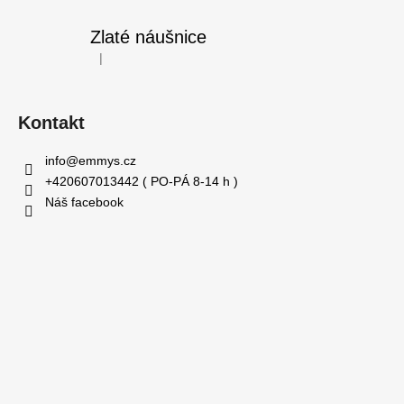
Zlaté náušnice
|
Hodnocení produktu je 5 z 5 hvězdiček.
Kontakt
info
@
emmys.cz
+420607013442 ( PO-PÁ 8-14 h )
Náš facebook