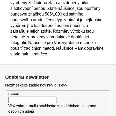
vyrobeny ze žlutého zlata a ozdobeny bílou
sladkovodní perlou. Zlaté náušnice jsou opatřeny
puncovní značkou 585/1000 od státního
puncovního úřadu. Tento typ zapínání je nejlepším
výběrem pro každodenní nošení náušnic a
zabraňuje jejich ztrátě. Rozměry výrobku jsou
detailně zobrazeny v produktové doplňující
fotografii. Náušnice pro Vás vyrábíme ručně za
použití tradičních metod. Náušnice Vám dopravíme
v originální krabičce.
Z
á
Odebírat newsletter
p
Nezmeškejte žádné novinky či slevy!
a
t
E-mail
í
Vložením e-mailu souhlasíte s
podmínkami ochrany
osobních údajů