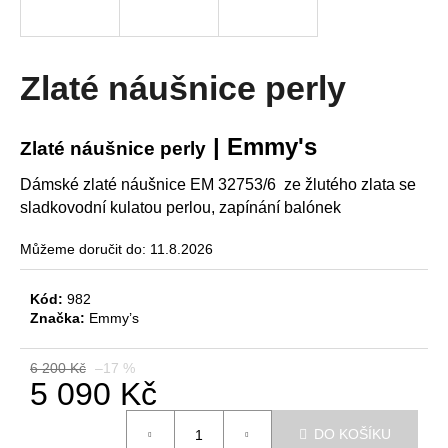
R
a
j
M
í
Zlaté náušnice perly
A
t
?
| Emmy's
Zlaté náušnice perly
Dámské zlaté náušnice EM 32753/6 ze žlutého zlata se
sladkovodní kulatou perlou, zapínání balónek
HLEDAT
Můžeme doručit do:
11.8.2026
Kód:
982
D
Značka:
Emmy’s
o
p
6 200 Kč
–17 %
o
5 090 Kč
r
Měrná
u
DO KOŠÍKU
cena: