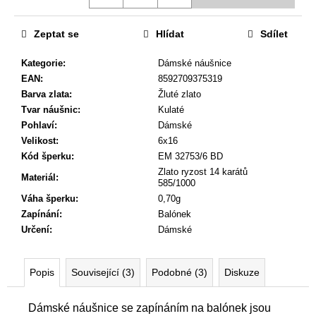
č
u
j
Zeptat se
Hlídat
Sdílet
e
m
Kategorie
:
Dámské náušnice
e
EAN
:
8592709375319
Barva zlata
:
Žluté zlato
Tvar náušnic
:
Kulaté
DĚTSKÉ
Pohlaví
:
Dámské
NÁUŠNICE
Velikost
:
6x16
4
Kód šperku
:
EM 32753/6 BD
190
Zlato ryzost 14 karátů
Kč
Materiál
:
585/1000
Původně:
Váha šperku
:
0,70g
5
090
Zapínání
:
Balónek
Kč
Určení
:
Dámské
Popis
Související (3)
Podobné (3)
Diskuze
Dámské náušnice se zapínáním na balónek jsou