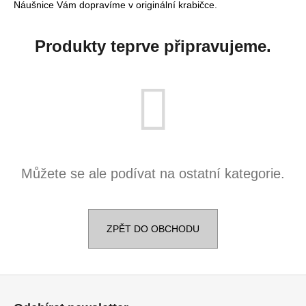
Náušnice Vám dopravíme v originální krabičce.
a
j
Produkty teprve připravujeme.
í
t
?
HLEDAT
Můžete se ale podívat na ostatní kategorie.
D
ZPĚT DO OBCHODU
o
p
o
r
Z
u
á