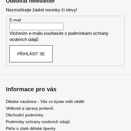
č
Odebírat newsletter
p
u
Nezmeškejte žádné novinky či slevy!
a
j
t
e
E-mail
m
í
e
Vložením e-mailu souhlasíte s
podmínkami ochrany
osobních údajů
DĚTSKÉ
PŘIHLÁSIT SE
NÁUŠNICE
4
190
Kč
Původně:
5
090
Informace pro vás
Kč
Dětské náušnice - Vše co byste měli vědět
Velikosti a úpravy prstenů
Obchodní podmínky
Podmínky ochrany osobních údajů
Péče o zlaté dětské šperky