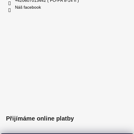
+420607013442 ( PO-PÁ 8-14 h )
Náš facebook
Přijímáme online platby