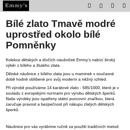
K
Přejít
Hledat
Nákup
M
Přihlášení
na
o
obsah
Zpět
Zpět
košík
š
Bílé zlato Tmavě modré
í
C
uprostřed okolo bílé
k
o
Pomněnky
p
o
Kolekce dětských a dívčích náušniček Emmy's nabízí široký
t
výběr z bílého a žlutého zlata.
ř
Dětské náušnice z bílého zlata jsou u maminek v současné
e
době hodně oblíbené pro svůj moderní a něžný vzhled.
b
Při výrobě používáme 14 karátové zlato - 585/1000, které je v
u
souladu z evropskými normami pro výrobu dětských šperků.
j
Naše výrobky jsou opatřeny státní puncovní značkou, která
zaručuje pravost a bezpečnost při nákupu zlatých dětských
e
šperků.
t
e
Náušnice pro vás vyrábíme ručně za použití tradičních metod.
n