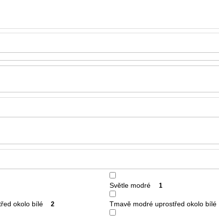
Světle modré
1
řed okolo bílé
Tmavě modré uprostřed okolo bílé
2