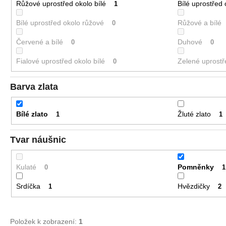
Růžové uprostřed okolo bílé
Bílé uprostřed
1
Bílé uprostřed okolo růžové
Růžové a bílé
0
Červené a bílé
Duhové
0
0
Fialové uprostřed okolo bílé
Zelené uprostř
0
Barva zlata
Bílé zlato
Žluté zlato
1
1
Tvar náušnic
Kulaté
Pomněnky
0
1
Srdíčka
Hvězdičky
1
2
Položek k zobrazení:
1