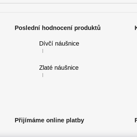
ý
p
i
s
Poslední hodnocení produktů
u
Dívčí náušnice
|
Hodnocení produktu je 5 z 5 hvězdiček.
Zlaté náušnice
|
Hodnocení produktu je 5 z 5 hvězdiček.
Přijímáme online platby