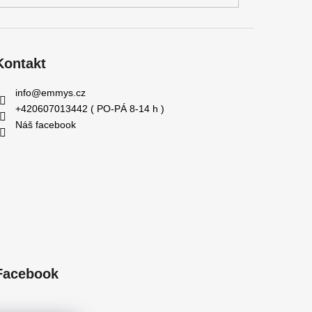
Kontakt
info
@
emmys.cz
+420607013442 ( PO-PÁ 8-14 h )
Náš facebook
Facebook