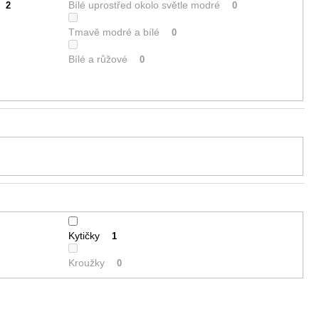
Bílé uprostřed okolo světle modré
2
0
Tmavě modré a bílé
0
Bílé a růžové
0
Kytičky
1
Kroužky
0