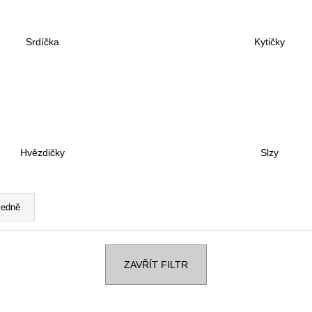
4 190 Kč
4 190 Kč
Původně:
5 090 Kč
Původně:
5 090 
Srdíčka
Kytičky
Hvězdičky
Slzy
edně
ZAVŘÍT FILTR