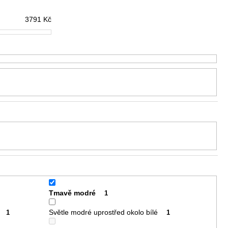
3791
Kč
Tmavě modré
1
Světle modré uprostřed okolo bílé
1
1