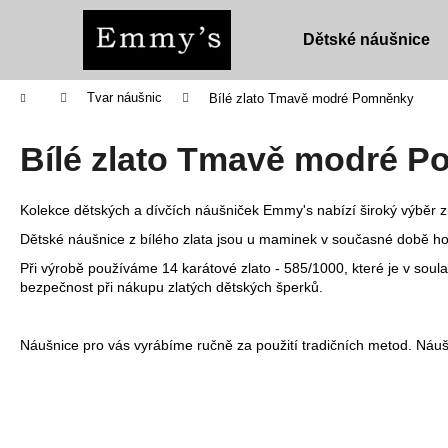
K
Přejít
na
o
Dětské náušnice
obsah
Zpět
Zpět
š
do
do
í
Domů
Tvar náušnic
Bílé zlato Tmavě modré Pomněnky
obchodu
obchodu
k
Bílé zlato Tmavě modré 
Kolekce dětských a dívčích náušniček Emmy's nabízí široký výběr z 
Dětské náušnice z bílého zlata jsou u maminek v současné době ho
Při výrobě používáme 14 karátové zlato - 585/1000, které je v sou
bezpečnost při nákupu zlatých dětských šperků.
Náušnice pro vás vyrábíme ručně za použití tradičních metod. Náuš
DĚTSKÉ NÁUŠNICE