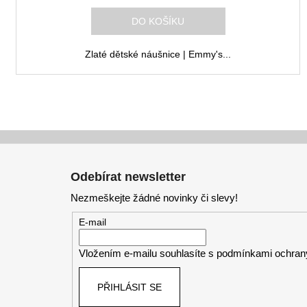
M
DO KOŠÍKU
A
Zlaté dětské náušnice | Emmy's...
Z
á
Odebírat newsletter
p
Nezmeškejte žádné novinky či slevy!
a
t
E-mail
í
Vložením e-mailu souhlasíte s
podmínkami ochrany
PŘIHLÁSIT SE