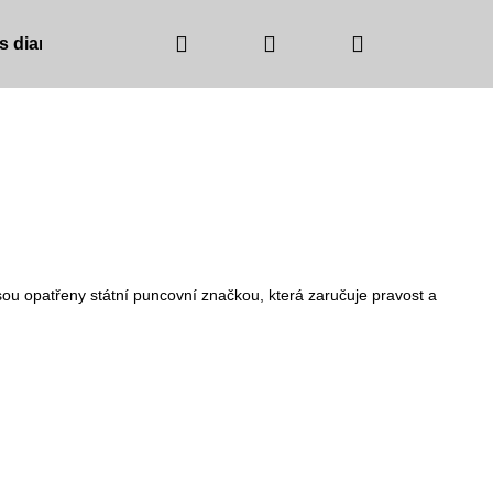
Hledat
Přihlášení
Nákupní
 s diamanty
Barva zlata
Barva kamínků
košík
ou opatřeny státní puncovní značkou, která zaručuje pravost a
NICE