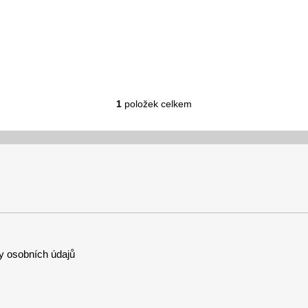
1
položek celkem
O
v
l
á
d
a
c
í
p
r
 osobních údajů
v
k
y
v