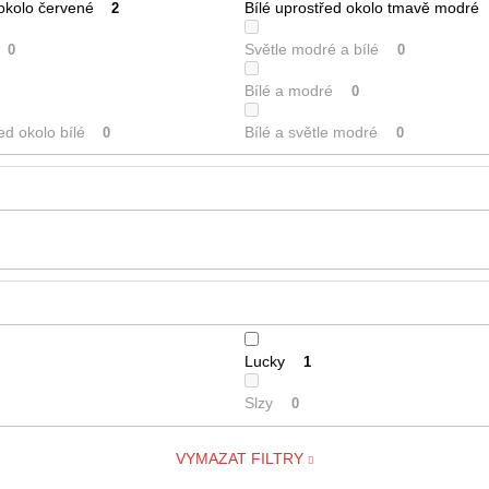
 okolo červené
Bílé uprostřed okolo tmavě modré
2
Světle modré a bílé
0
0
Bílé a modré
0
ed okolo bílé
Bílé a světle modré
0
0
Lucky
1
Slzy
0
VYMAZAT FILTRY