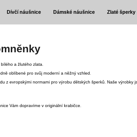
Dívčí náušnice
Dámské náušnice
Zlaté šperky
Co potřebujete najít?
Pomněnky
HLEDAT
bílého a žlutého zlata.
dně oblíbené pro svůj moderní a něžný vzhled.
ladu z evropskými normami pro výrobu dětských šperků. Naše výrobky js
Doporučujeme
nice Vám dopravíme v originální krabičce.
DĚTSKÉ NÁUŠNICE
DĚTSKÉ NÁUŠ