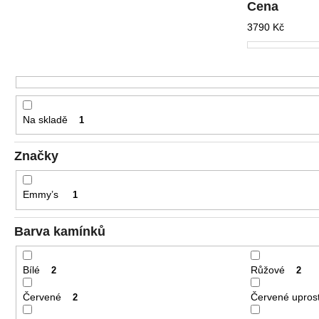
r
Cena
o
3790
Kč
d
u
k
t
ů
Na skladě
1
Značky
Emmy’s
1
Barva kamínků
Bílé
Růžové
2
2
Červené
Červené uprost
2