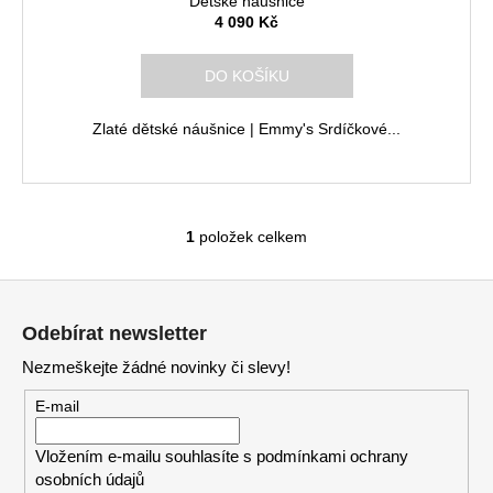
Dětské náušnice
A
4 090 Kč
R
DO KOŠÍKU
M
Zlaté dětské náušnice | Emmy's Srdíčkové...
A
1
položek celkem
O
v
Z
l
á
á
Odebírat newsletter
d
p
a
Nezmeškejte žádné novinky či slevy!
a
c
t
E-mail
í
í
p
Vložením e-mailu souhlasíte s
podmínkami ochrany
r
osobních údajů
v