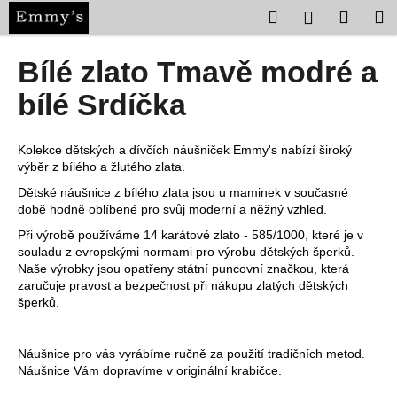
K
Přejít
Hledat
Nákup
M
Přihlášení
na
o
obsah
Zpět
Zpět
košík
š
Bílé zlato Tmavě modré a
í
C
bílé Srdíčka
k
o
p
Kolekce dětských a dívčích náušniček Emmy's nabízí široký
o
výběr z bílého a žlutého zlata.
t
Dětské náušnice z bílého zlata jsou u maminek v současné
ř
době hodně oblíbené pro svůj moderní a něžný vzhled.
e
Při výrobě používáme 14 karátové zlato - 585/1000, které je v
souladu z evropskými normami pro výrobu dětských šperků.
b
Naše výrobky jsou opatřeny státní puncovní značkou, která
u
zaručuje pravost a bezpečnost při nákupu zlatých dětských
j
šperků.
e
t
Náušnice pro vás vyrábíme ručně za použití tradičních metod.
e
Náušnice Vám dopravíme v originální krabičce.
n