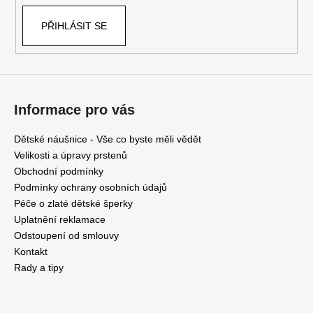
k
PŘIHLÁSIT SE
y
v
ý
p
i
s
Informace pro vás
u
Dětské náušnice - Vše co byste měli vědět
Velikosti a úpravy prstenů
Obchodní podmínky
Podmínky ochrany osobních údajů
Péče o zlaté dětské šperky
Uplatnění reklamace
Odstoupení od smlouvy
Kontakt
Rady a tipy