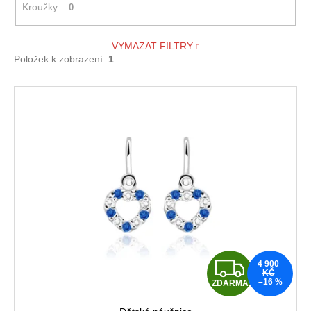
Kroužky
0
VYMAZAT FILTRY
Položek k zobrazení:
1
V
ý
p
i
s
p
r
o
d
u
Z
4 900
k
KČ
–16 %
ZDARMA
D
t
ů