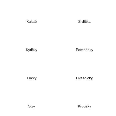
a
j
í
Kulaté
Srdíčka
t
?
Kytičky
Pomněnky
HLEDAT
Lucky
Hvězdičky
D
o
p
o
r
Slzy
Kroužky
u