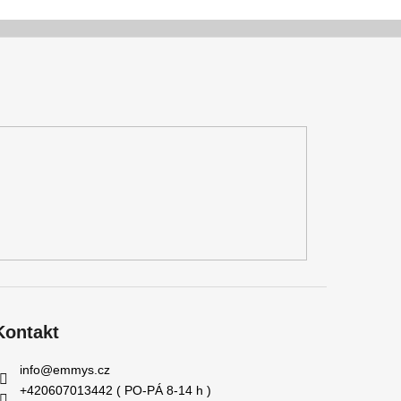
Kontakt
info
@
emmys.cz
+420607013442 ( PO-PÁ 8-14 h )