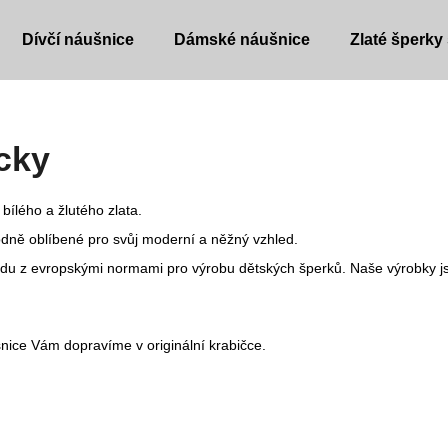
Dívčí náušnice
Dámské náušnice
Zlaté šperky
Co potřebujete najít?
ucky
HLEDAT
bílého a žlutého zlata.
dně oblíbené pro svůj moderní a něžný vzhled.
ladu z evropskými normami pro výrobu dětských šperků. Naše výrobky js
Doporučujeme
nice Vám dopravíme v originální krabičce.
DĚTSKÉ NÁUŠNICE
DĚTSKÉ NÁUŠ