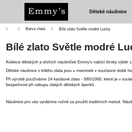
K
Přejít
na
o
Dětské náušnice
obsah
Zpět
Zpět
š
do
do
í
Domů
Barva zlata
Bílé zlato Světle modré Lucky
obchodu
obchodu
k
Bílé zlato Světle modré L
Kolekce dětských a dívčích náušniček Emmy's nabízí široký výběr z 
Dětské náušnice z bílého zlata jsou u maminek v současné době ho
Při výrobě používáme 14 karátové zlato - 585/1000, které je v sou
bezpečnost při nákupu zlatých dětských šperků.
Náušnice pro vás vyrábíme ručně za použití tradičních metod. Náuš
DĚTSKÉ NÁUŠNICE