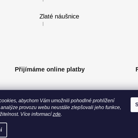
Hodnocení produktu je 5 z 5 hvězdiček.
Zlaté náušnice
|
Hodnocení produktu je 5 z 5 hvězdiček.
Přijímáme online platby
ookies, abychom Vám umožnili pohodlné prohlížení
S
 analýze provozu webu neustále zlepšovali jeho funkce,
itelnost.
Více informací
zde
.
práva vyhrazena.
í