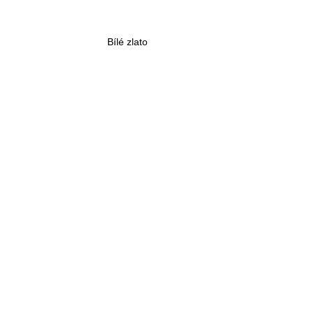
4 190 Kč
Původně:
5 090 Kč
Bílé zlato