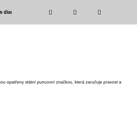
Hledat
Přihlášení
Nákupní
 s diamanty
Barva zlata
Barva kamínků
košík
ou opatřeny státní puncovní značkou, která zaručuje pravost a
NICE