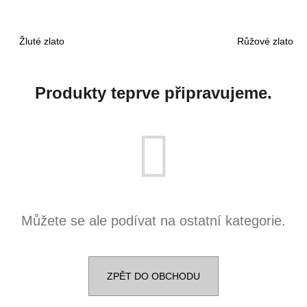
4 190 Kč
4 190 Kč
Původně:
5 090 Kč
Původně:
5 090 
Žluté zlato
Růžové zlato
Produkty teprve připravujeme.
Můžete se ale podívat na ostatní kategorie.
ZPĚT DO OBCHODU