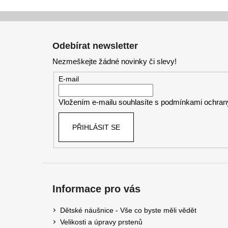
Z
á
Odebírat newsletter
p
Nezmeškejte žádné novinky či slevy!
a
t
E-mail
í
Vložením e-mailu souhlasíte s
podmínkami ochrany
PŘIHLÁSIT SE
Informace pro vás
Dětské náušnice - Vše co byste měli vědět
Velikosti a úpravy prstenů