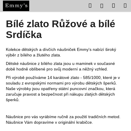
K
Přejít
Hledat
Nákup
M
Přihlášení
na
o
obsah
Zpět
Zpět
košík
š
Bílé zlato Růžové a bílé
í
C
Srdíčka
k
o
p
Kolekce dětských a dívčích náušniček Emmy's nabízí široký
o
výběr z bílého a žlutého zlata.
t
Dětské náušnice z bílého zlata jsou u maminek v současné
ř
době hodně oblíbené pro svůj moderní a něžný vzhled.
e
Při výrobě používáme 14 karátové zlato - 585/1000, které je v
souladu z evropskými normami pro výrobu dětských šperků.
b
Naše výrobky jsou opatřeny státní puncovní značkou, která
u
zaručuje pravost a bezpečnost při nákupu zlatých dětských
j
šperků.
e
t
Náušnice pro vás vyrábíme ručně za použití tradičních metod.
e
Náušnice Vám dopravíme v originální krabičce.
n