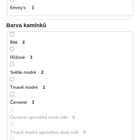
č
u
Emmy’s
1
j
e
Barva kamínků
m
e
Bílé
2
DĚTSKÉ
Růžové
3
NÁUŠNICE
4
Světle modré
2
790
Kč
Původně:
Tmavě modré
1
5
900
Kč
Červené
3
Červené uprostřed okolo bílé
0
Tmavě modré uprostřed okolo bílé
0