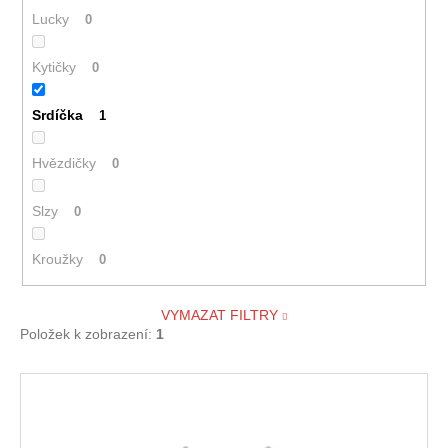
Lucky
0
Kytičky
0
Srdíčka
1
Hvězdičky
0
Slzy
0
Kroužky
0
VYMAZAT FILTRY
Položek k zobrazení:
1
V
ý
p