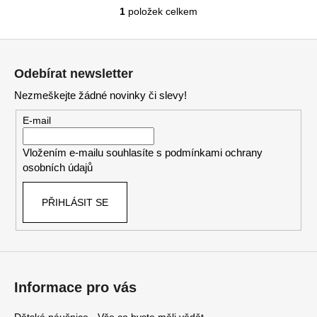
1
položek celkem
O
v
Z
l
á
á
Odebírat newsletter
d
p
a
Nezmeškejte žádné novinky či slevy!
a
c
t
E-mail
í
í
p
Vložením e-mailu souhlasíte s
podmínkami ochrany
r
osobních údajů
v
k
PŘIHLÁSIT SE
y
v
ý
p
i
s
Informace pro vás
u