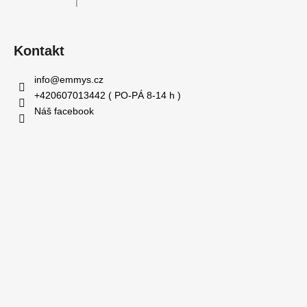
|
Hodnocení produktu je 5 z 5 hvězdiček.
Kontakt
info
@
emmys.cz
+420607013442 ( PO-PÁ 8-14 h )
Náš facebook