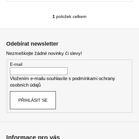
1
položek celkem
O
v
Z
l
á
á
Odebírat newsletter
d
p
a
Nezmeškejte žádné novinky či slevy!
a
c
t
E-mail
í
í
p
Vložením e-mailu souhlasíte s
podmínkami ochrany
r
osobních údajů
v
k
PŘIHLÁSIT SE
y
v
ý
p
i
s
Informace pro vás