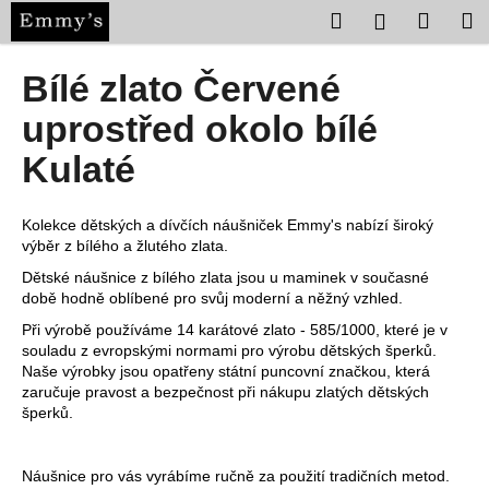
K
Přejít
Hledat
Nákup
M
Přihlášení
na
o
obsah
Zpět
Zpět
košík
š
Bílé zlato Červené
í
C
uprostřed okolo bílé
k
o
Kulaté
p
o
Kolekce dětských a dívčích náušniček Emmy's nabízí široký
t
výběr z bílého a žlutého zlata.
ř
Dětské náušnice z bílého zlata jsou u maminek v současné
e
době hodně oblíbené pro svůj moderní a něžný vzhled.
b
Při výrobě používáme 14 karátové zlato - 585/1000, které je v
u
souladu z evropskými normami pro výrobu dětských šperků.
j
Naše výrobky jsou opatřeny státní puncovní značkou, která
zaručuje pravost a bezpečnost při nákupu zlatých dětských
e
šperků.
t
e
Náušnice pro vás vyrábíme ručně za použití tradičních metod.
n