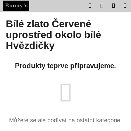
K
Přejít
Hledat
Nákup
M
Přihlášení
na
o
obsah
Zpět
Zpět
košík
š
Bílé zlato Červené
í
C
uprostřed okolo bílé
k
o
Hvězdičky
p
o
t
Produkty teprve připravujeme.
ř
e
b
u
j
e
t
Můžete se ale podívat na ostatní kategorie.
e
n