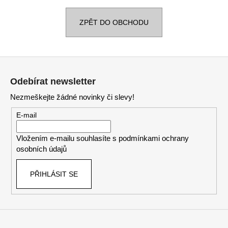
a
ZPĚT DO OBCHODU
j
í
t
Z
?
á
Odebírat newsletter
p
Nezmeškejte žádné novinky či slevy!
a
t
E-mail
HLEDAT
í
Vložením e-mailu souhlasíte s
podmínkami ochrany
osobních údajů
D
o
PŘIHLÁSIT SE
p
o
r
u