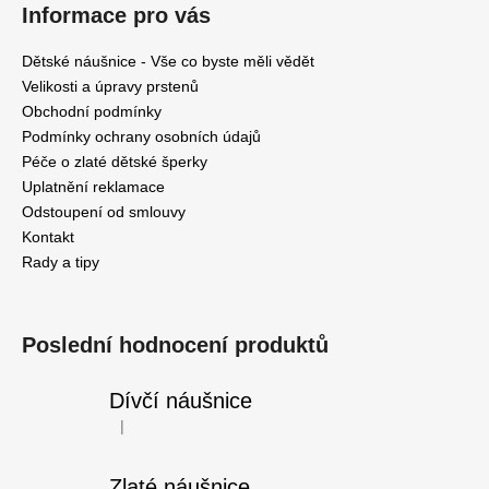
č
Informace pro vás
u
j
Dětské náušnice - Vše co byste měli vědět
e
Velikosti a úpravy prstenů
m
Obchodní podmínky
e
Podmínky ochrany osobních údajů
Péče o zlaté dětské šperky
Uplatnění reklamace
DĚTSKÉ
NÁUŠNICE
Odstoupení od smlouvy
4
Kontakt
190
Rady a tipy
Kč
Původně:
5
090
Poslední hodnocení produktů
Kč
Dívčí náušnice
|
Hodnocení produktu je 5 z 5 hvězdiček.
Zlaté náušnice