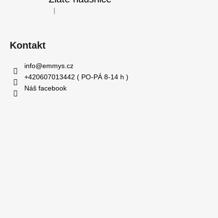
|
Hodnocení produktu je 5 z 5 hvězdiček.
Kontakt
info
@
emmys.cz
+420607013442 ( PO-PÁ 8-14 h )
Náš facebook