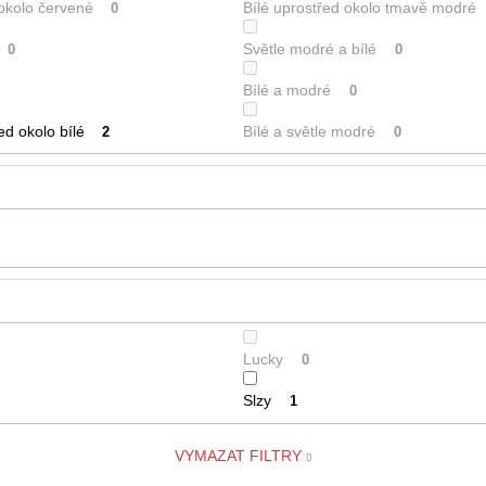
 okolo červené
Bílé uprostřed okolo tmavě modré
0
Světle modré a bílé
0
0
Bílé a modré
0
ed okolo bílé
Bílé a světle modré
2
0
Lucky
0
Slzy
1
VYMAZAT FILTRY