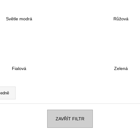
4 190 Kč
4 190 Kč
Původně:
5 090 Kč
Původně:
5 090 
Světle modrá
Růžová
Fialová
Zelená
edně
ZAVŘÍT FILTR