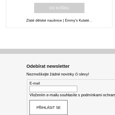
M
DO KOŠÍKU
A
Zlaté dětské naušnice | Emmy's Kulaté...
Z
á
Odebírat newsletter
p
Nezmeškejte žádné novinky či slevy!
a
t
E-mail
í
Vložením e-mailu souhlasíte s
podmínkami ochrany
PŘIHLÁSIT SE