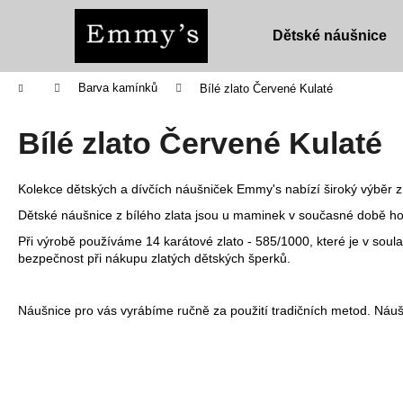
K
Přejít
na
o
Dětské náušnice
obsah
Zpět
Zpět
š
do
do
í
Domů
Barva kamínků
Bílé zlato Červené Kulaté
obchodu
obchodu
k
Bílé zlato Červené Kulaté
Kolekce dětských a dívčích náušniček Emmy's nabízí široký výběr z 
Dětské náušnice z bílého zlata jsou u maminek v současné době ho
Při výrobě používáme 14 karátové zlato - 585/1000, které je v sou
bezpečnost při nákupu zlatých dětských šperků.
Náušnice pro vás vyrábíme ručně za použití tradičních metod. Náuš
DĚTSKÉ NÁUŠNICE