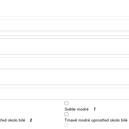
Světle modré
7
řed okolo bílé
Tmavě modré uprostřed okolo bílé
2