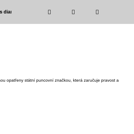
Hledat
Přihlášení
Nákupní
 s diamanty
Barva zlata
Barva kamínků
košík
ou opatřeny státní puncovní značkou, která zaručuje pravost a
NICE