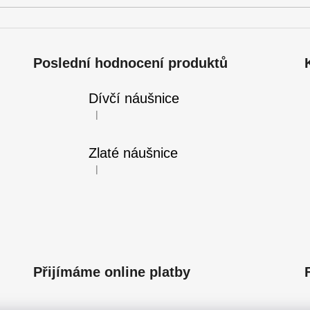
ý
p
i
s
Poslední hodnocení produktů
u
Dívčí náušnice
|
Hodnocení produktu je 5 z 5 hvězdiček.
Zlaté náušnice
|
Hodnocení produktu je 5 z 5 hvězdiček.
Přijímáme online platby