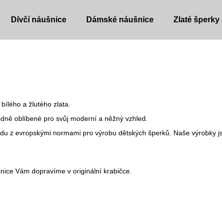
Dívčí náušnice
Dámské náušnice
Zlaté šperky
Co potřebujete najít?
HLEDAT
bílého a žlutého zlata.
dně oblíbené pro svůj moderní a něžný vzhled.
ladu z evropskými normami pro výrobu dětských šperků. Naše výrobky js
Doporučujeme
nice Vám dopravíme v originální krabičce.
DĚTSKÉ NÁUŠNICE
DĚTSKÉ NÁUŠ