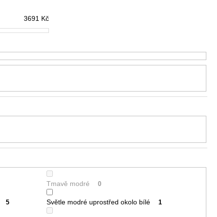
3691
Kč
Tmavě modré
0
Světle modré uprostřed okolo bílé
5
1