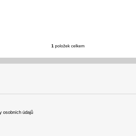
1
položek celkem
O
v
l
á
d
a
c
í
p
r
 osobních údajů
v
k
y
v