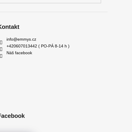
Kontakt
info
@
emmys.cz
+420607013442 ( PO-PÁ 8-14 h )
Náš facebook
Facebook