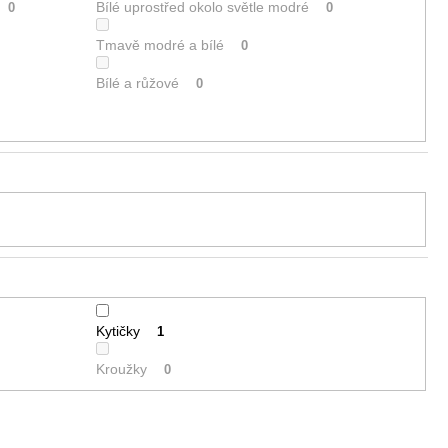
Bílé uprostřed okolo světle modré
0
0
Tmavě modré a bílé
0
Bílé a růžové
0
Kytičky
1
Kroužky
0