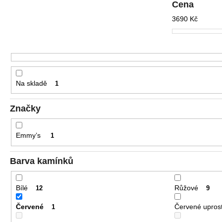
r
Cena
o
3690
Kč
d
u
k
t
ů
Na skladě
1
Značky
Emmy’s
1
Barva kamínků
Bílé
Růžové
12
9
Červené
Červené uprost
1