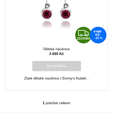
p
r
o
d
u
Z
4 440
k
KČ
–16 %
ZDARMA
D
t
ů
Dětské náušnice
A
3 690 Kč
R
DO KOŠÍKU
M
Zlaté dětské naušnice | Emmy's Kulaté...
A
1
položek celkem
O
v