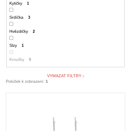
Kytičky
1
Srdíčka
3
Hvězdičky
2
Slzy
1
Kroužky
0
VYMAZAT FILTRY
Položek k zobrazení:
1
V
ý
p
i
s