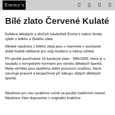
K
Přejít
Hledat
Nákup
M
Přihlášení
na
o
obsah
Zpět
Zpět
košík
š
Bílé zlato Červené Kulaté
í
C
k
o
Kolekce dětských a dívčích náušniček Emmy's nabízí široký
výběr z bílého a žlutého zlata.
p
Dětské náušnice z bílého zlata jsou u maminek v současné
o
době hodně oblíbené pro svůj moderní a něžný vzhled.
t
Při výrobě používáme 14 karátové zlato - 585/1000, které je v
ř
souladu z evropskými normami pro výrobu dětských šperků.
e
Naše výrobky jsou opatřeny státní puncovní značkou, která
zaručuje pravost a bezpečnost při nákupu zlatých dětských
b
šperků.
u
j
Náušnice pro vás vyrábíme ručně za použití tradičních metod.
e
Náušnice Vám dopravíme v originální krabičce.
t
e
n