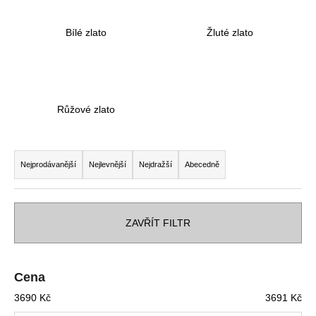
a
Bílé zlato
Žluté zlato
j
í
t
?
Růžové zlato
Ř
a
HLEDAT
Nejprodávanější
Nejlevnější
Nejdražší
Abecedně
z
e
n
ZAVŘÍT FILTR
D
í
o
p
p
o
r
Cena
r
o
3690
Kč
3691
Kč
u
d