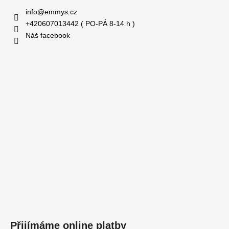
info
@
emmys.cz
+420607013442 ( PO-PÁ 8-14 h )
Náš facebook
Přijímáme online platby