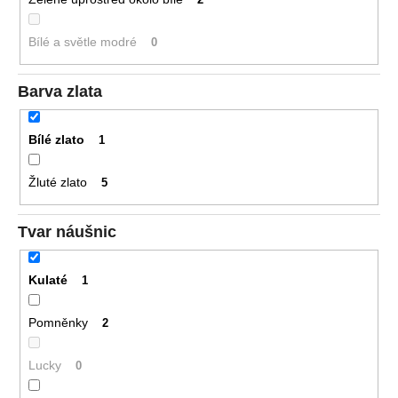
Bílé a světle modré
0
Barva zlata
Bílé zlato
1
Žluté zlato
5
Tvar náušnic
Kulaté
1
Pomněnky
2
Lucky
0