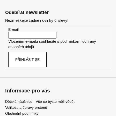
Z
l
á
á
Odebírat newsletter
d
p
a
Nezmeškejte žádné novinky či slevy!
a
c
t
E-mail
í
í
p
Vložením e-mailu souhlasíte s
podmínkami ochrany
r
osobních údajů
v
k
PŘIHLÁSIT SE
y
v
ý
p
i
s
Informace pro vás
u
Dětské náušnice - Vše co byste měli vědět
Velikosti a úpravy prstenů
Obchodní podmínky