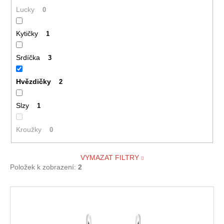
Lucky
0
Kytičky
1
Srdíčka
3
Hvězdičky
2
Slzy
1
Kroužky
0
VYMAZAT FILTRY
Položek k zobrazení:
2
V
ý
p