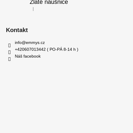
Zlaté náušnice
|
Hodnocení produktu je 5 z 5 hvězdiček.
Kontakt
info
@
emmys.cz
+420607013442 ( PO-PÁ 8-14 h )
Náš facebook