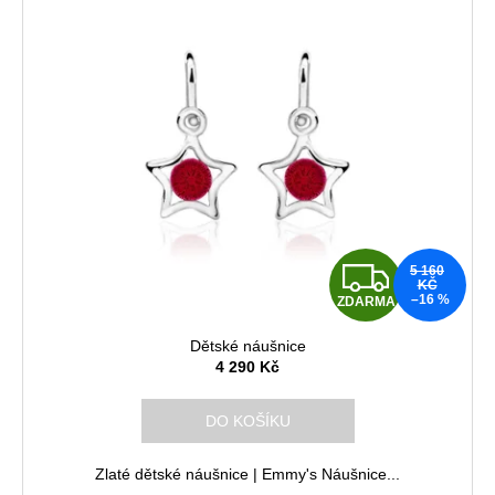
Z
5 160
KČ
–16 %
ZDARMA
D
Dětské náušnice
A
4 290 Kč
R
DO KOŠÍKU
M
Zlaté dětské náušnice | Emmy's Náušnice...