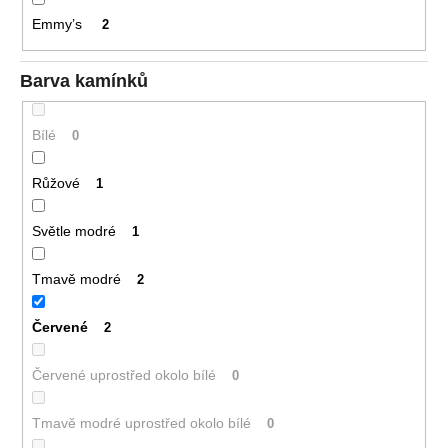
č
u
Emmy’s
2
j
e
Barva kamínků
m
e
Bílé
0
DĚTSKÉ
Růžové
1
NÁUŠNICE
4
Světle modré
1
190
Kč
Původně:
Tmavě modré
2
5
090
Kč
Červené
2
Červené uprostřed okolo bílé
0
Tmavě modré uprostřed okolo bílé
0