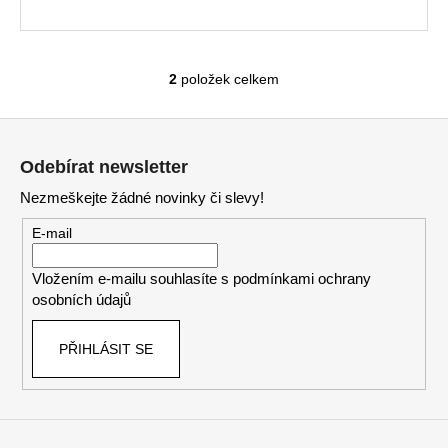
A
2
položek celkem
O
v
Z
l
á
á
Odebírat newsletter
d
p
a
Nezmeškejte žádné novinky či slevy!
a
c
t
E-mail
í
í
p
Vložením e-mailu souhlasíte s
podmínkami ochrany
r
osobních údajů
v
k
PŘIHLÁSIT SE
y
v
ý
p
i