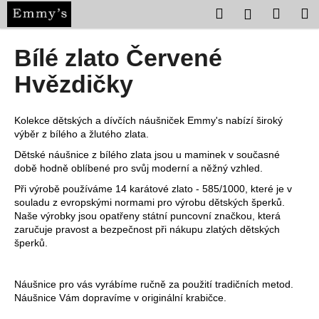
K
Přejít
Hledat
Nákup
M
Přihlášení
na
o
obsah
Zpět
Zpět
košík
š
Bílé zlato Červené
í
C
Hvězdičky
k
o
p
Kolekce dětských a dívčích náušniček Emmy's nabízí široký
o
výběr z bílého a žlutého zlata.
t
Dětské náušnice z bílého zlata jsou u maminek v současné
ř
době hodně oblíbené pro svůj moderní a něžný vzhled.
e
Při výrobě používáme 14 karátové zlato - 585/1000, které je v
souladu z evropskými normami pro výrobu dětských šperků.
b
Naše výrobky jsou opatřeny státní puncovní značkou, která
u
zaručuje pravost a bezpečnost při nákupu zlatých dětských
j
šperků.
e
t
Náušnice pro vás vyrábíme ručně za použití tradičních metod.
e
Náušnice Vám dopravíme v originální krabičce.
n