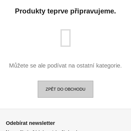
č
u
Produkty teprve připravujeme.
j
e
m
e
DĚTSKÉ
NÁUŠNICE
4
Můžete se ale podívat na ostatní kategorie.
190
Kč
Původně:
5
090
ZPĚT DO OBCHODU
Kč
Z
á
Odebírat newsletter
p