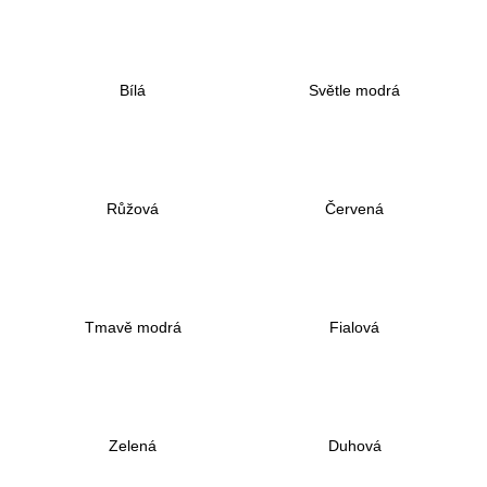
a
j
í
Bílá
Světle modrá
t
?
Růžová
Červená
HLEDAT
Tmavě modrá
Fialová
D
o
p
o
r
Zelená
Duhová
u