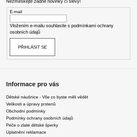
Nezmeškejte žádné novinky či slevy!
a
t
E-mail
í
Vložením e-mailu souhlasíte s
podmínkami ochrany
osobních údajů
PŘIHLÁSIT SE
Informace pro vás
Dětské náušnice - Vše co byste měli vědět
Velikosti a úpravy prstenů
Obchodní podmínky
Podmínky ochrany osobních údajů
Péče o zlaté dětské šperky
Uplatnění reklamace