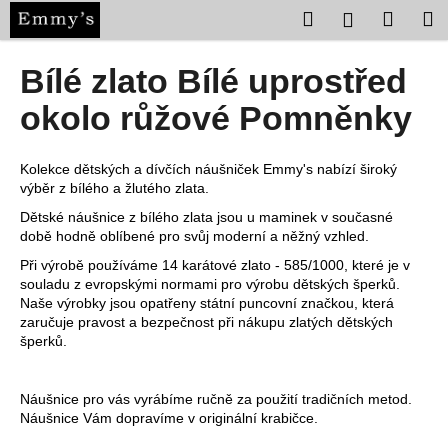
K
Přejít
Hledat
Nákup
M
Přihlášení
na
o
obsah
Zpět
Zpět
košík
š
Bílé zlato Bílé uprostřed
í
C
okolo růžové Pomněnky
k
o
p
Kolekce dětských a dívčích náušniček Emmy's nabízí široký
o
výběr z bílého a žlutého zlata.
t
Dětské náušnice z bílého zlata jsou u maminek v současné
ř
době hodně oblíbené pro svůj moderní a něžný vzhled.
e
Při výrobě používáme 14 karátové zlato - 585/1000, které je v
souladu z evropskými normami pro výrobu dětských šperků.
b
Naše výrobky jsou opatřeny státní puncovní značkou, která
u
zaručuje pravost a bezpečnost při nákupu zlatých dětských
j
šperků.
e
t
Náušnice pro vás vyrábíme ručně za použití tradičních metod.
e
Náušnice Vám dopravíme v originální krabičce.
n