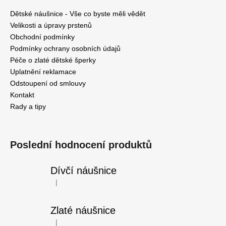
u
Dětské náušnice - Vše co byste měli vědět
Velikosti a úpravy prstenů
Obchodní podmínky
Podmínky ochrany osobních údajů
Péče o zlaté dětské šperky
Uplatnění reklamace
Odstoupení od smlouvy
Kontakt
Rady a tipy
Poslední hodnocení produktů
Dívčí náušnice
|
Hodnocení produktu je 5 z 5 hvězdiček.
Zlaté náušnice
|
Hodnocení produktu je 5 z 5 hvězdiček.