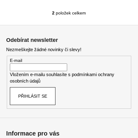
2
položek celkem
O
v
Z
l
á
á
Odebírat newsletter
d
p
a
Nezmeškejte žádné novinky či slevy!
a
c
t
E-mail
í
í
p
Vložením e-mailu souhlasíte s
podmínkami ochrany
r
osobních údajů
v
k
PŘIHLÁSIT SE
y
v
ý
p
i
s
Informace pro vás