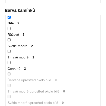
č
u
Barva kamínků
j
e
m
Bílé
2
e
Růžové
3
DĚTSKÉ
NÁUŠNICE
Světle modré
2
4
190
Tmavě modré
1
Kč
Původně:
5
Červené
3
090
Kč
Červené uprostřed okolo bílé
0
Tmavě modré uprostřed okolo bílé
0
Světle modré uprostřed okolo bílé
0