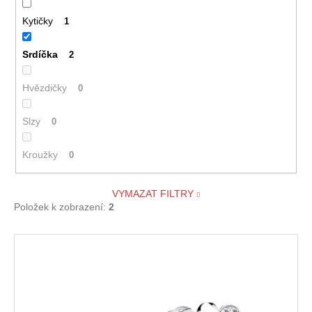
Kytičky
1
Srdíčka
2
Hvězdičky
0
Slzy
0
Kroužky
0
VYMAZAT FILTRY
Položek k zobrazení:
2
V
ý
p
i