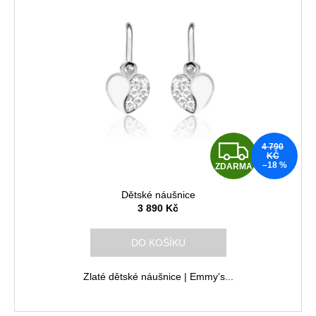
Z
4 790
KČ
–18 %
ZDARMA
D
Dětské náušnice
A
3 890 Kč
R
DO KOŠÍKU
M
Zlaté dětské náušnice | Emmy's...
A