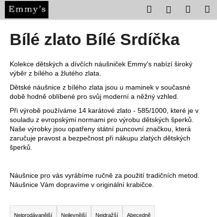
K
Přejít
Hledat
Nákup
M
Přihlášení
na
o
obsah
Zpět
Zpět
košík
š
Bílé zlato Bílé Srdíčka
í
C
k
o
Kolekce dětských a dívčích náušniček Emmy's nabízí široký
výběr z bílého a žlutého zlata.
p
Dětské náušnice z bílého zlata jsou u maminek v současné
o
době hodně oblíbené pro svůj moderní a něžný vzhled.
t
Při výrobě používáme 14 karátové zlato - 585/1000, které je v
ř
souladu z evropskými normami pro výrobu dětských šperků.
e
Naše výrobky jsou opatřeny státní puncovní značkou, která
zaručuje pravost a bezpečnost při nákupu zlatých dětských
b
šperků.
u
j
Náušnice pro vás vyrábíme ručně za použití tradičních metod.
e
Náušnice Vám dopravíme v originální krabičce.
t
Ř
e
a
n
Nejprodávanější
Nejlevnější
Nejdražší
Abecedně