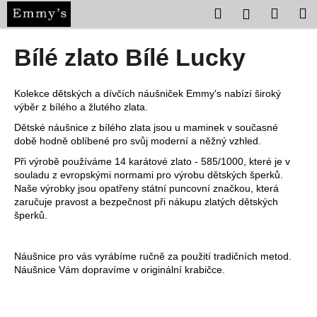
K
Přejít
Hledat
Nákup
M
Přihlášení
na
o
obsah
Zpět
Zpět
košík
š
Bílé zlato Bílé Lucky
í
C
k
o
Kolekce dětských a dívčích náušniček Emmy's nabízí široký
výběr z bílého a žlutého zlata.
p
Dětské náušnice z bílého zlata jsou u maminek v současné
o
době hodně oblíbené pro svůj moderní a něžný vzhled.
t
Při výrobě používáme 14 karátové zlato - 585/1000, které je v
ř
souladu z evropskými normami pro výrobu dětských šperků.
e
Naše výrobky jsou opatřeny státní puncovní značkou, která
zaručuje pravost a bezpečnost při nákupu zlatých dětských
b
šperků.
u
j
Náušnice pro vás vyrábíme ručně za použití tradičních metod.
e
Náušnice Vám dopravíme v originální krabičce.
t
e
n