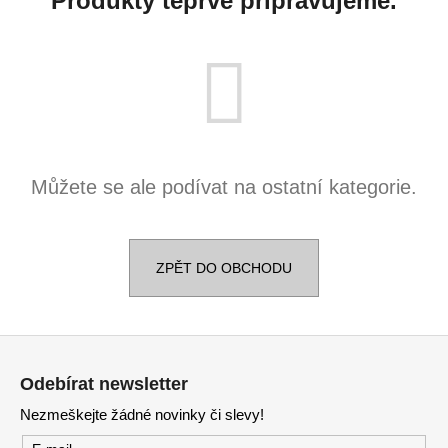
Produkty teprve připravujeme.
č
u
j
e
m
e
DĚTSKÉ
Můžete se ale podívat na ostatní kategorie.
NÁUŠNICE
4
190
Kč
Původně:
ZPĚT DO OBCHODU
5
090
Kč
Z
á
Odebírat newsletter
p
Nezmeškejte žádné novinky či slevy!
a