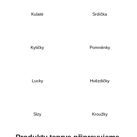
a
Kulaté
Srdíčka
j
í
t
?
Kytičky
Pomněnky
HLEDAT
Lucky
Hvězdičky
D
o
p
Slzy
Kroužky
o
r
u